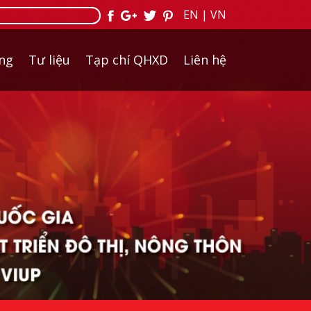
EN
|
VN
ởng
Tư liệu
Tạp chí QHXD
Liên hệ