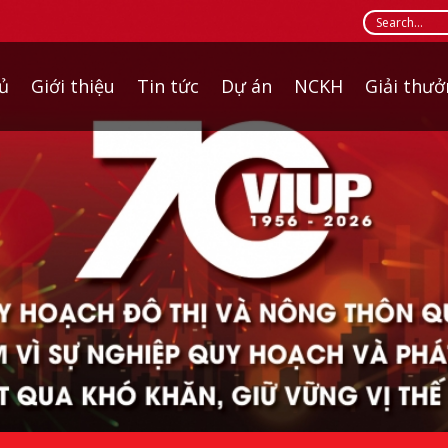
ủ
Giới thiệu
Tin tức
Dự án
NCKH
Giải thư