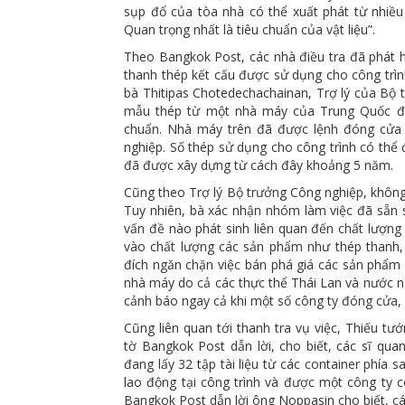
sụp đổ của tòa nhà có thể xuất phát từ nhiều y
Quan trọng nhất là tiêu chuẩn của vật liệu”.
Theo Bangkok Post, các nhà điều tra đã phát h
thanh thép kết cấu được sử dụng cho công trìn
bà Thitipas Chotedechachainan, Trợ lý của Bộ 
mẫu thép từ một nhà máy của Trung Quốc đặt
chuẩn. Nhà máy trên đã được lệnh đóng cửa 
nghiệp. Số thép sử dụng cho công trình có thể 
đã được xây dựng từ cách đây khoảng 5 năm.
Cũng theo Trợ lý Bộ trưởng Công nghiệp, không 
Tuy nhiên, bà xác nhận nhóm làm việc đã sẵn 
vấn đề nào phát sinh liên quan đến chất lượng 
vào chất lượng các sản phẩm như thép thanh,
đích ngăn chặn việc bán phá giá các sản phẩm 
nhà máy do cả các thực thể Thái Lan và nước ng
cảnh báo ngay cả khi một số công ty đóng cửa, 
Cũng liên quan tới thanh tra vụ việc, Thiếu 
tờ Bangkok Post dẫn lời, cho biết, các sĩ qu
đang lấy 32 tập tài liệu từ các container phía
lao động tại công trình và được một công ty 
Bangkok Post dẫn lời ông Noppasin cho biết, các