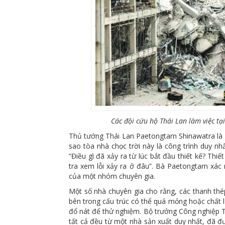
Các đội cứu hộ Thái Lan làm việc tại
Thủ tướng Thái Lan Paetongtarn Shinawatra là m
sao tòa nhà chọc trời này là công trình duy nhấ
“Điều gì đã xảy ra từ lúc bắt đầu thiết kế? Th
tra xem lỗi xảy ra ở đâu”. Bà Paetongtarn xác 
của một nhóm chuyên gia.
Một số nhà chuyên gia cho rằng, các thanh thé
bên trong cấu trúc có thể quá mỏng hoặc chất 
đổ nát để thử nghiệm. Bộ trưởng Công nghiệp T
tất cả đều từ một nhà sản xuất duy nhất, đã đ