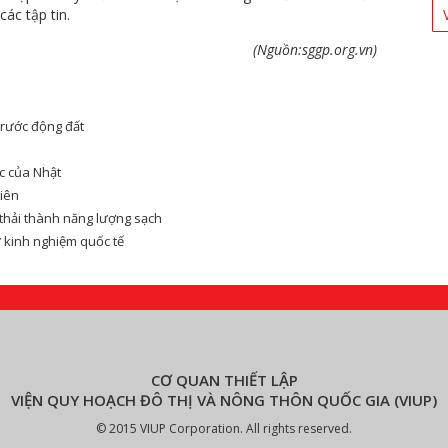
ác tập tin.
(Nguồn:sggp.org.vn)
trước động đất
c của Nhật
tiên
 thải thành năng lượng sạch
ừ kinh nghiệm quốc tế
CƠ QUAN THIẾT LẬP
VIỆN QUY HOẠCH ĐÔ THỊ VÀ NÔNG THÔN QUỐC GIA (VIUP)
© 2015 VIUP Corporation. All rights reserved.