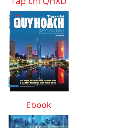
Tạp chí QHXD
Ebook