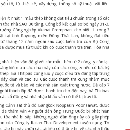
ếu tố, từ thiết kế, xây dựng, thông số kỹ thuật vật liệu.
iện ít nhất 1 mẫu thép không đạt tiêu chuẩn trong số các
h tòa nhà SAO 30 tầng. Công bố kết quả sơ bộ ngày 31-3,
trưởng Công nghiệp Akanat Promphan, cho biết, 1 trong 3
 tại tỉnh Rayong, miền Đông Thái Lan, không đạt tiêu
từ tháng 12 năm ngoái sau cuộc kiểm tra của Bộ Công
đã được mua từ trước khi có cuộc thanh tra trên. Tòa nhà
phát hiện vấn đề gì với các mẫu thép từ 2 công ty còn lại.
sàng kiểm tra các nhà máy của các công ty nếu có bất kỳ
thép. Bà Thitipas cũng lưu ý cuộc điều tra đang tập trung
 dây điện và cao su. Các cuộc thanh tra cũng nhằm mục
quốc tế và bảo vệ các nhà sản xuất trong nước. Đề cập 7
oài thành lập đã được thanh tra cho đến nay, bà Thitipas
các cổ đông và nhà nhập khẩu vẫn có thể bị truy tố.
tướng Cảnh sát thủ đô Bangkok Noppasin Poonsawat, được
an đã thẩm vấn 4 người đàn ông Trung Quốc bị phát hiện
 sau tòa nhà bị sập. Những người đàn ông này có giấy phép
con của Công ty Italian-Thai Development tuyển dụng. Tờ
 tập tin này chứa các tài liệu có thông tin về các nhà thầu