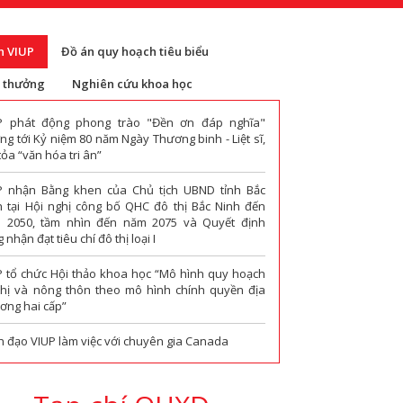
n VIUP
Đồ án quy hoạch tiêu biểu
i thưởng
Nghiên cứu khoa học
P phát động phong trào "Đền ơn đáp nghĩa"
g tới Kỷ niệm 80 năm Ngày Thương binh - Liệt sĩ,
tỏa “văn hóa tri ân”
P nhận Bằng khen của Chủ tịch UBND tỉnh Bắc
h tại Hội nghị công bố QHC đô thị Bắc Ninh đến
 2050, tầm nhìn đến năm 2075 và Quyết định
 nhận đạt tiêu chí đô thị loại I
P tổ chức Hội thảo khoa học “Mô hình quy hoạch
thị và nông thôn theo mô hình chính quyền địa
ơng hai cấp”
h đạo VIUP làm việc với chuyên gia Canada