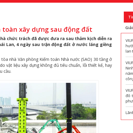
Ti
n toàn xây dựng sau động đất
Giả
hà chức trách đã được đưa ra sau thảm kịch diễn ra
VIU
ái Lan, 4 ngày sau trận động đất ở nước láng giềng
hướn
lan 
ập tòa nhà Văn phòng Kiểm toán Nhà nước (SAO) 30 tầng ở
VIU
vật liệu xây dựng không đủ tiêu chuẩn, lỗi thiết kế, hay
Nin
u cầu.
năm
công
VIU
đô 
phư
Lãn