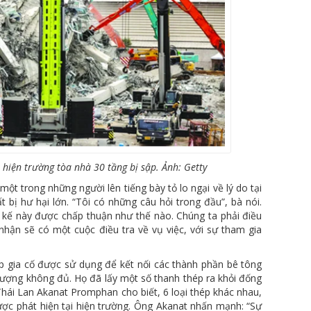
 hiện trường tòa nhà 30 tầng bị sập. Ảnh: Getty
ột trong những người lên tiếng bày tỏ lo ngại về lý do tại
t bị hư hại lớn. “Tôi có những câu hỏi trong đầu”, bà nói.
iết kế này được chấp thuận như thế nào. Chúng ta phải điều
nhận sẽ có một cuộc điều tra về vụ việc, với sự tham gia
p gia cố được sử dụng để kết nối các thành phần bê tông
lượng không đủ. Họ đã lấy một số thanh thép ra khỏi đống
hái Lan Akanat Promphan cho biết, 6 loại thép khác nhau,
ược phát hiện tại hiện trường. Ông Akanat nhấn mạnh: “Sự