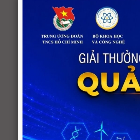
Nghiên
Nghị định thư Việt Nam -
Nghiên
CuBa: Giải pháp quy
hình và
hoạch...