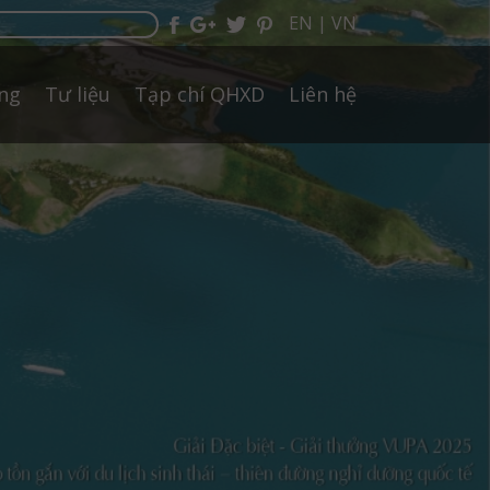
EN
|
VN
ởng
Tư liệu
Tạp chí QHXD
Liên hệ