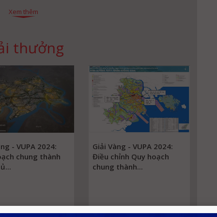
Xem thêm
ải thưởng
àng - VUPA 2024:
Giải Vàng - VUPA 2024:
oạch chung thành
Điều chỉnh Quy hoạch
ủ...
chung thành...
Chi tiết
Chi tiết