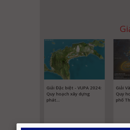
Gi
Giải Đặc biệt - VUPA 2024:
Giải V
Quy hoạch xây dựng
Quy h
phát...
phố Th
Chi tiết