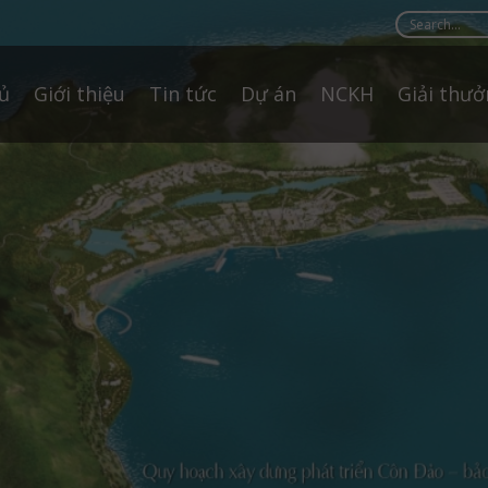
ủ
Giới thiệu
Tin tức
Dự án
NCKH
Giải thư