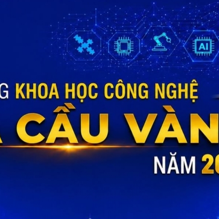
Xem thêm
 cứu khoa học
 cứu, đề xuất mô
Nghiên cứu đề xuất giải
 giải pháp quản lý...
pháp quy hoạch mạng
lưới giao...