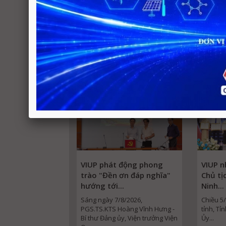
Chi tiết
VIUP phát động phong
VIUP n
trào "Đền ơn đáp nghĩa"
Chủ tị
hướng tới...
Ninh...
Sáng ngày 7/8/2026,
Chiều 5/
PGS.TS.KTS Hoàng Vĩnh Hưng -
tỉnh, Tỉ
Bí thư Đảng ủy, Viện trưởng Viện
Ủy...