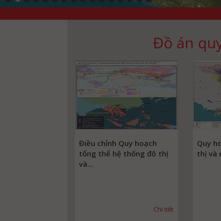
Đồ án quy
Điều chỉnh Quy hoạch
Quy h
tổng thể hệ thống đô thị
thị và
và...
Chi tiết