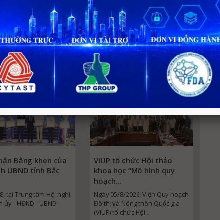
Chi tiết
Chi tiết
Xem thêm
Tin VIUP
hận Bằng khen của
VIUP tổ chức Hội thảo
ch UBND tỉnh Bắc
khoa học “Mô hình quy
hoạch...
8, tại Trung tâm Hội nghị
Ngày 05/8/2026, Viện Quy hoạch
nh ủy - HĐND - UBND -
Đô thị và Nông thôn Quốc gia
(VIUP) tổ chức Hội...