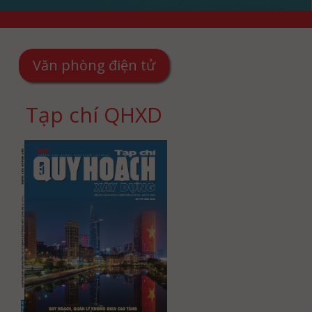
Văn phòng điện tử
Tạp chí QHXD