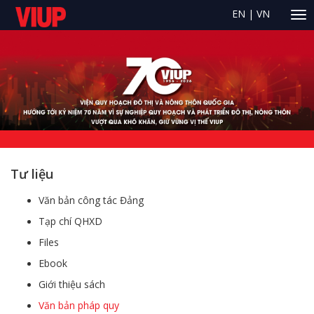
EN
|
VN
Tư liệu
Văn bản công tác Đảng
Tạp chí QHXD
Files
Ebook
Giới thiệu sách
Văn bản pháp quy