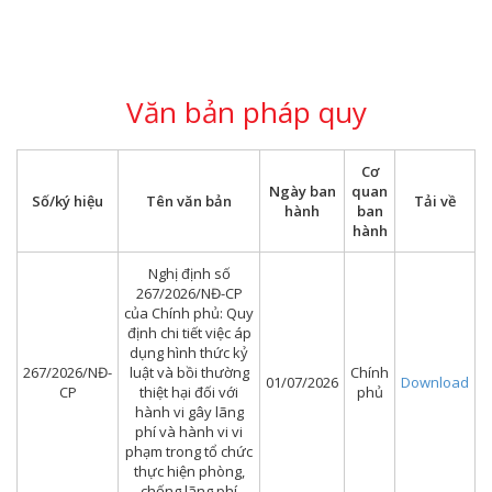
Văn bản pháp quy
Cơ
Ngày ban
quan
Số/ký hiệu
Tên văn bản
Tải về
hành
ban
hành
Nghị định số
267/2026/NĐ-CP
của Chính phủ: Quy
định chi tiết việc áp
dụng hình thức kỷ
267/2026/NĐ-
luật và bồi thường
Chính
01/07/2026
Download
CP
thiệt hại đối với
phủ
hành vi gây lãng
phí và hành vi vi
phạm trong tổ chức
thực hiện phòng,
chống lãng phí