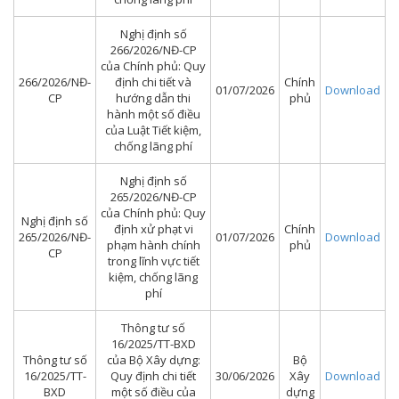
Nghị định số
266/2026/NĐ-CP
của Chính phủ: Quy
266/2026/NĐ-
định chi tiết và
Chính
01/07/2026
Download
CP
hướng dẫn thi
phủ
hành một số điều
của Luật Tiết kiệm,
chống lãng phí
Nghị định số
265/2026/NĐ-CP
của Chính phủ: Quy
Nghị định số
định xử phạt vi
Chính
265/2026/NĐ-
01/07/2026
Download
phạm hành chính
phủ
CP
trong lĩnh vực tiết
kiệm, chống lãng
phí
Thông tư số
16/2025/TT-BXD
Thông tư số
của Bộ Xây dựng:
Bộ
16/2025/TT-
Quy định chi tiết
30/06/2026
Xây
Download
BXD
một số điều của
dựng