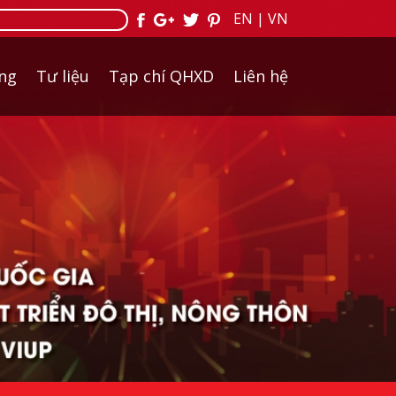
EN
|
VN
ởng
Tư liệu
Tạp chí QHXD
Liên hệ