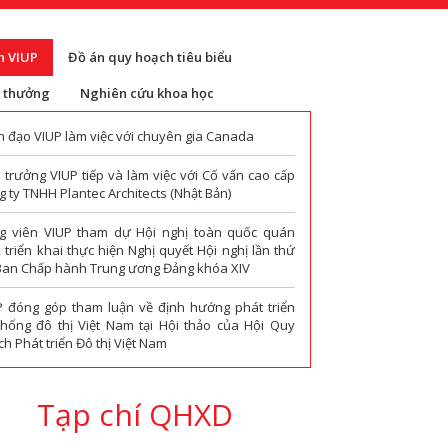
n VIUP
Đồ án quy hoạch tiêu biểu
i thưởng
Nghiên cứu khoa học
h đạo VIUP làm việc với chuyên gia Canada
 trưởng VIUP tiếp và làm việc với Cố vấn cao cấp
 ty TNHH Plantec Architects (Nhật Bản)
g viên VIUP tham dự Hội nghị toàn quốc quán
t, triển khai thực hiện Nghị quyết Hội nghị lần thứ
Ban Chấp hành Trung ương Đảng khóa XIV
P đóng góp tham luận về định hướng phát triển
thống đô thị Việt Nam tại Hội thảo của Hội Quy
h Phát triển Đô thị Việt Nam
Tạp chí QHXD