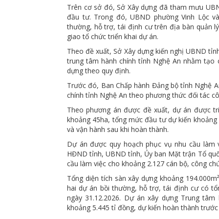
Trên cơ sở đó, Sở Xây dựng đã tham mưu UBND t
đầu tư. Trong đó, UBND phường Vinh Lộc và
thường, hỗ trợ, tái định cư trên địa bàn quản 
giao tổ chức triển khai dự án.
Theo đề xuất, Sở Xây dựng kiến nghị UBND tỉnh t
trung tâm hành chính tỉnh Nghệ An nhằm tạo cơ
dựng theo quy định.
Trước đó, Ban Chấp hành Đảng bộ tỉnh Nghệ A
chính tỉnh Nghệ An theo phương thức đối tác cô
Theo phương án được đề xuất, dự án được tri
khoảng 45ha, tổng mức đầu tư dự kiến khoảng 5
và vận hành sau khi hoàn thành.
Dự án được quy hoạch phục vụ nhu cầu làm vi
HĐND tỉnh, UBND tỉnh, Ủy ban Mặt trận Tổ quốc
cầu làm việc cho khoảng 2.127 cán bộ, công chứ
Tổng diện tích sàn xây dựng khoảng 194.000m²
hai dự án bồi thường, hỗ trợ, tái định cư có t
ngày 31.12.2026. Dự án xây dựng Trung tâm 
khoảng 5.445 tỉ đồng, dự kiến hoàn thành trước