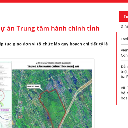
Ti
 dự án Trung tâm hành chính tỉnh
Giả
Lãn
 tục giao đơn vị tổ chức lập quy hoạch chi tiết tỷ lệ
Viện
Công
Đản
triệ
ba 
VIU
hệ 
hoạc