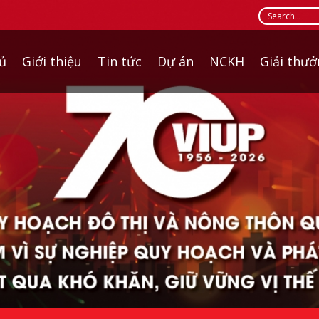
ủ
Giới thiệu
Tin tức
Dự án
NCKH
Giải thư