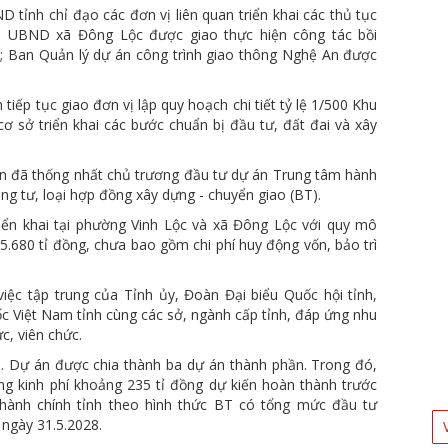
ỉnh chỉ đạo các đơn vị liên quan triển khai các thủ tục
 UBND xã Đông Lộc được giao thực hiện công tác bồi
lý; Ban Quản lý dự án công trình giao thông Nghệ An được
iếp tục giao đơn vị lập quy hoạch chi tiết tỷ lệ 1/500 Khu
 sở triển khai các bước chuẩn bị đầu tư, đất đai và xây
n đã thống nhất chủ trương đầu tư dự án Trung tâm hành
ng tư, loại hợp đồng xây dựng - chuyển giao (BT).
ển khai tại phường Vinh Lộc và xã Đông Lộc với quy mô
.680 tỉ đồng, chưa bao gồm chi phí huy động vốn, bảo trì
ệc tập trung của Tỉnh ủy, Đoàn Đại biểu Quốc hội tỉnh,
 Việt Nam tỉnh cùng các sở, ngành cấp tỉnh, đáp ứng nhu
c, viên chức.
. Dự án được chia thành ba dự án thành phần. Trong đó,
ổng kinh phí khoảng 235 tỉ đồng dự kiến hoàn thành trước
hành chính tỉnh theo hình thức BT có tổng mức đầu tư
 ngày 31.5.2028.