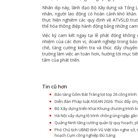
Nhân dịp này, lãnh đạo Bộ Xây dựng và Tổng 
nhân, người lao động có hoàn cảnh khó khăn.
thực hiện nghiêm các quy định về ATVSLĐ trướ
thể hóa thông điệp hành động bằng những cam k
Việc ký cam kết ngay tại lễ phát động không 
nhiệm của các đơn vị, doanh nghiệp trong bảo 
chế, tăng cường kiểm tra và thúc đẩy chuyể
trường làm việc an toàn hơn, hướng tới mục tiê
tâm của phát triển.
Tin cũ hơn
Bảo tàng Gốm Bát Tràng lọt top 26 công trình 
Diễn đàn Pháp luật ASEAN 2026: Thúc đẩy ứng
Bộ Xây dựng triển khai Khung chương trình b
Hà Nội xây dựng lộ trình chống úng ngập gắn
Quảng Ninh tăng cường quản lý quy hoạch, ph
Phó Chủ tịch UBND tỉnh Vũ Việt Văn nghe sở,
hoạch Cụm công nghiệp Đú Sáng