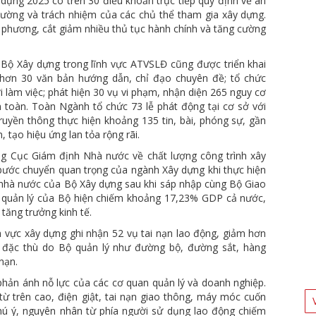
 dựng 2025 có trên 30 điều khoản trực tiếp quy định về an
rường và trách nhiệm của các chủ thể tham gia xây dựng.
 phương, cắt giảm nhiều thủ tục hành chính và tăng cường
 Bộ Xây dựng trong lĩnh vực ATVSLĐ cũng được triển khai
 hơn 30 văn bản hướng dẫn, chỉ đạo chuyên đề; tổ chức
i làm việc; phát hiện 30 vụ vi phạm, nhận diện 265 nguy cơ
an toàn. Toàn Ngành tổ chức 73 lễ phát động tại cơ sở với
ruyền thông thực hiện khoảng 135 tin, bài, phóng sự, gần
, tạo hiệu ứng lan tỏa rộng rãi.
ng Cục Giám định Nhà nước về chất lượng công trình xây
ước chuyển quan trọng của ngành Xây dựng khi thực hiện
 nhà nước của Bộ Xây dựng sau khi sáp nhập cùng Bộ Giao
ực quản lý của Bộ hiện chiếm khoảng 17,23% GDP cả nước,
tăng trưởng kinh tế.
 vực xây dựng ghi nhận 52 vụ tai nạn lao động, giảm hơn
c đặc thù do Bộ quản lý như đường bộ, đường sắt, hàng
nạn.
, phản ánh nỗ lực của các cơ quan quản lý và doanh nghiệp.
ừ trên cao, điện giật, tai nạn giao thông, máy móc cuốn
hú ý, nguyên nhân từ phía người sử dụng lao động chiếm