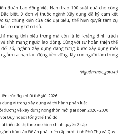
Liên đoàn Lao động Việt Nam trao 100 suất quà cho công
 Đặc biệt, 9 đơn vị thuộc ngành Xây dựng đã ký cam kết
c sự chứng kiến của các đại biểu, thể hiện quyết tâm cụ
ết rõ ràng từ cơ sở.
chỉ mang tính biểu trưng mà còn là lời khẳng định trách
vệ tính mạng người lao động. Cùng với sự hoàn thiện thể
n đổi số, ngành Xây dựng đang từng bước xây dựng môi
u giảm tai nạn lao động bền vững, lấy con người làm trung
(Nguồn:moc.gov.vn)
kiến trúc đẹp nhất thế giới 2026
 dụng AI trong xây dựng và thi hành pháp luật
ồi dưỡng về xây dựng nông thôn mới giai đoạn 2026 - 2030
 với Quy hoạch tổng thể Thủ đô
át triển đô thị theo mô hình chính quyền 2 cấp
 ngành báo cáo Đề án phát triển cấp nước tỉnh Phú Thọ và Quy