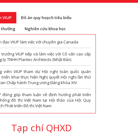
n VIUP
Đồ án quy hoạch tiêu biểu
i thưởng
Nghiên cứu khoa học
h đạo VIUP làm việc với chuyên gia Canada
 trưởng VIUP tiếp và làm việc với Cố vấn cao cấp
 ty TNHH Plantec Architects (Nhật Bản)
g viên VIUP tham dự Hội nghị toàn quốc quán
t, triển khai thực hiện Nghị quyết Hội nghị lần thứ
Ban Chấp hành Trung ương Đảng khóa XIV
P đóng góp tham luận về định hướng phát triển
thống đô thị Việt Nam tại Hội thảo của Hội Quy
h Phát triển Đô thị Việt Nam
Tạp chí QHXD