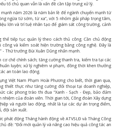
u tố chủ quan vẫn là vấn đề cần tập trung xử lý.
n mạnh năm 2026 là năm bản lề để ngành chuyển mạnh từ
ng ngừa từ sớm, từ xa”, với 5 nhóm giải pháp trọng tâm,
liệu lớn và trí tuệ nhân tạo để giám sát công trường, cảnh
 thể tiếp tục quản lý theo cách thủ công. Cần chủ động
hi công và kiểm soát hiện trường bằng công nghệ. Đây là
i” - Thứ trưởng Bùi Xuân Dũng nhấn mạnh.
 cơ chế chính sách; tăng cường thanh tra, kiểm tra tại các
huấn luyện; xử lý nghiêm vi phạm, đồng thời khen thưởng
 tác an toàn lao động.
 dựng Việt Nam Phạm Hoài Phương cho biết, thời gian qua,
 thiết thực như tăng cường đối thoại tại doanh nghiệp,
chức các phong trào thi đua “Xanh - Sạch - Đẹp, bảo đảm
 nhiệm của đoàn viên. Thời gian tới, Công đoàn Xây dựng
iệp và người lao động, nhất là tại các dự án trọng điểm,
 đội sản xuất.
thức phát động Tháng hành động về ATVSLĐ và Tháng Công
hủ đề: “Đổi mới quản lý và nâng cao hiệu quả công tác an