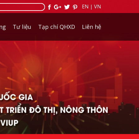
EN
|
VN
ởng
Tư liệu
Tạp chí QHXD
Liên hệ