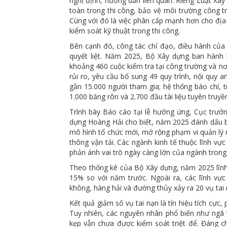
nghị định, hướng dẫn liên quan. Riêng Luật Xây
toàn trong thi công, bảo vệ môi trường công t
Cùng với đó là việc phân cấp mạnh hơn cho địa
kiểm soát kỹ thuật trong thi công.
Bên cạnh đó, công tác chỉ đạo, điều hành của
quyết liệt. Năm 2025, Bộ Xây dựng ban hành
khoảng 460 cuộc kiểm tra tại công trường và nơ
rủi ro, yêu cầu bổ sung 49 quy trình, nội quy 
gần 15.000 người tham gia; hệ thống báo chí, t
1.000 băng rôn và 2.700 đầu tài liệu tuyên truyền
Trình bày Báo cáo tại lễ hưởng ứng, Cục trưở
dựng Hoàng Hải cho biết, năm 2025 đánh dấu b
mô hình tổ chức mới, mở rộng phạm vi quản lý
thông vận tải. Các ngành kinh tế thuộc lĩnh v
phản ánh vai trò ngày càng lớn của ngành trong 
Theo thống kê của Bộ Xây dựng, năm 2025 lĩnh
15% so với năm trước. Ngoài ra, các lĩnh vự
không, hàng hải và đường thủy xảy ra 20 vụ tai 
Kết quả giảm số vụ tai nạn là tín hiệu tích cực
Tuy nhiên, các nguyên nhân phổ biến như ngã t
kẹp vẫn chưa được kiểm soát triệt để. Đáng c