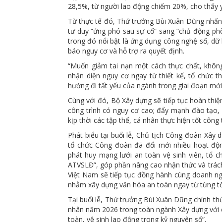
28,5%, từ người lao động chiếm 20%, cho thấy yế
Từ thực tế đó, Thứ trưởng Bùi Xuân Dũng nhấ
tư duy “ứng phó sau sự cố” sang “chủ động phò
trong đó nổi bật là ứng dụng công nghệ số, dữ 
báo nguy cơ và hỗ trợ ra quyết định.
“Muốn giảm tai nạn một cách thực chất, không
nhận diện nguy cơ ngay từ thiết kế, tổ chức t
hướng đi tất yếu của ngành trong giai đoạn mớ
Cùng với đó, Bộ Xây dựng sẽ tiếp tục hoàn thiện
công trình có nguy cơ cao; đẩy mạnh đào tạo, 
kịp thời các tập thể, cá nhân thực hiện tốt công
Phát biểu tại buổi lễ, Chủ tịch Công đoàn Xây
tổ chức Công đoàn đã đổi mới nhiều hoạt động
phát huy mạng lưới an toàn vệ sinh viên, tổ 
ATVSLĐ”, góp phần nâng cao nhận thức và trách
Việt Nam sẽ tiếp tục đồng hành cùng doanh ngh
nhằm xây dựng văn hóa an toàn ngay từ từng tổ,
Tại buổi lễ, Thứ trưởng Bùi Xuân Dũng chính 
nhân năm 2026 trong toàn ngành Xây dựng với c
toàn, vệ sinh lao động trong kỷ nguyên số”.