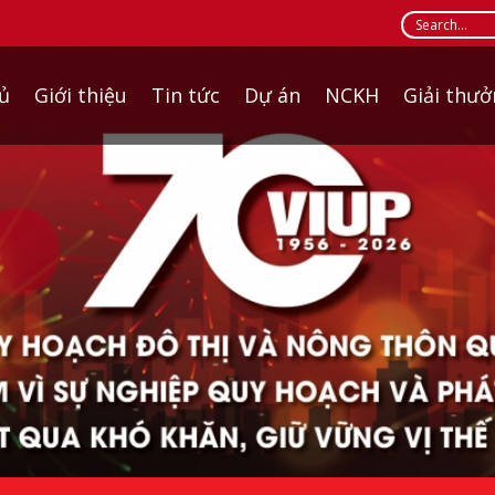
ủ
Giới thiệu
Tin tức
Dự án
NCKH
Giải thư