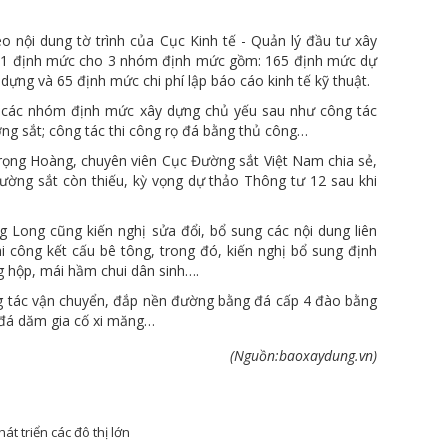
 nội dung tờ trình của Cục Kinh tế - Quản lý đầu tư xây
231 định mức cho 3 nhóm định mức gồm: 165 định mức dự
dựng và 65 định mức chi phí lập báo cáo kinh tế kỹ thuật.
g các nhóm định mức xây dựng chủ yếu sau như công tác
ờng sắt; công tác thi công rọ đá bằng thủ công…
rọng Hoàng, chuyên viên Cục Đường sắt Việt Nam chia sẻ,
ường sắt còn thiếu, kỳ vọng dự thảo Thông tư 12 sau khi
Long cũng kiến nghị sửa đổi, bổ sung các nội dung liên
i công kết cấu bê tông, trong đó, kiến nghị bổ sung định
 hộp, mái hầm chui dân sinh….
ng tác vận chuyển, đắp nền đường bằng đá cấp 4 đào bằng
 đá dăm gia cố xi măng…
(Nguồn:baoxaydung.vn)
t triển các đô thị lớn