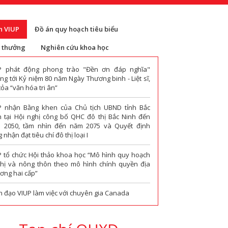
n VIUP
Đồ án quy hoạch tiêu biểu
i thưởng
Nghiên cứu khoa học
P phát động phong trào "Đền ơn đáp nghĩa"
g tới Kỷ niệm 80 năm Ngày Thương binh - Liệt sĩ,
tỏa “văn hóa tri ân”
P nhận Bằng khen của Chủ tịch UBND tỉnh Bắc
h tại Hội nghị công bố QHC đô thị Bắc Ninh đến
 2050, tầm nhìn đến năm 2075 và Quyết định
 nhận đạt tiêu chí đô thị loại I
P tổ chức Hội thảo khoa học “Mô hình quy hoạch
thị và nông thôn theo mô hình chính quyền địa
ơng hai cấp”
h đạo VIUP làm việc với chuyên gia Canada