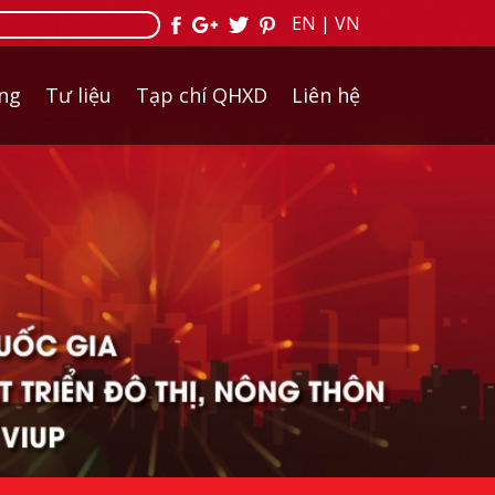
EN
|
VN
ởng
Tư liệu
Tạp chí QHXD
Liên hệ