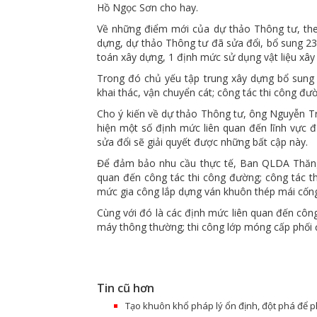
Hồ Ngọc Sơn cho hay.
Về những điểm mới của dự thảo Thông tư, theo
dựng, dự thảo Thông tư đã sửa đổi, bổ sung 
toán xây dựng, 1 định mức sử dụng vật liệu xây 
Trong đó chủ yếu tập trung xây dựng bổ sun
khai thác, vận chuyển cát; công tác thi công đư
Cho ý kiến về dự thảo Thông tư, ông Nguyễn T
hiện một số định mức liên quan đến lĩnh vực đ
sửa đổi sẽ giải quyết được những bất cập này.
Để đảm bảo nhu cầu thực tế, Ban QLDA Thăng 
quan đến công tác thi công đường; công tác th
mức gia công lắp dựng ván khuôn thép mái cống
Cùng với đó là các định mức liên quan đến cô
máy thông thường; thi công lớp móng cấp phối
Tin cũ hơn
Tạo khuôn khổ pháp lý ổn định, đột phá để phá