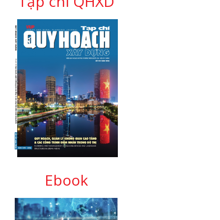
Tạp chí QHXD
Ebook