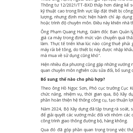
Thông tư 12/2021/TT-BXD thấp hơn đáng kể so 
kỹ thuật cao trong lĩnh vực lắp đặt thiết bị c
lượng, nhưng định mức hiện hành chỉ áp dụng
hoặc trình độ chuyên môn. Điều này khiến nhà th
Ông Phạm Quang Hưng, Giám đốc Ban Quản lý 
giá ca máy trong định mức vận chuyển quá thấp
làm. Thực tế triển khai lúc nào cũng thuê phải
máy rải bê tông, do thiết bị này được nhập khẩ
mà mua về sử dụng cũng khó".
Hiện nhiều địa phương cũng gặp những vướng m
quan chuyên môn nghiên cứu sửa đổi, bổ sung 
Bổ sung thế nào cho phù hợp?
Theo ông Hồ Ngọc Sơn, Phó cục trưởng Cục Kin
chức năng, nhiệm vụ, thời gian qua, Bộ Xây d
phần hoàn thiện hệ thống công cụ, tạo thuận lợ
Năm 2024, Bộ Xây dựng đã tập trung rà soát, s
để giải quyết các vướng mắc đối với nhóm các c
công trình giao thông đường bộ, hàng không.
Qua đó đã góp phần quan trọng trong việc th