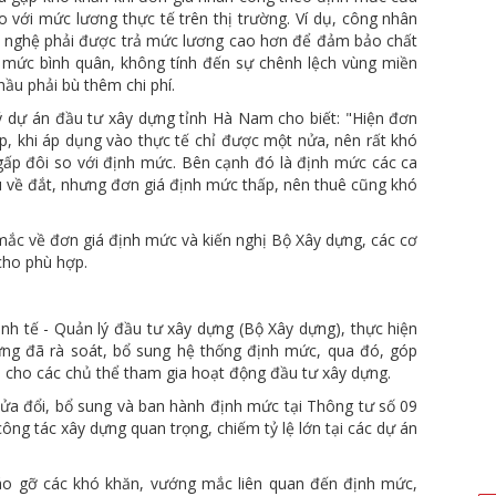
với mức lương thực tế trên thị trường. Ví dụ, công nhân
ông nghệ phải được trả mức lương cao hơn để đảm bảo chất
 mức bình quân, không tính đến sự chênh lệch vùng miền
ầu phải bù thêm chi phí.
dự án đầu tư xây dựng tỉnh Hà Nam cho biết: "Hiện đơn
, khi áp dụng vào thực tế chỉ được một nửa, nên rất khó
 gấp đôi so với định mức. Bên cạnh đó là định mức các ca
u về đắt, nhưng đơn giá định mức thấp, nên thuê cũng khó
ắc về đơn giá định mức và kiến nghị Bộ Xây dựng, các cơ
cho phù hợp.
h tế - Quản lý đầu tư xây dựng (Bộ Xây dựng), thực hiện
ựng đã rà soát, bổ sung hệ thống định mức, qua đó, góp
i cho các chủ thể tham gia hoạt động đầu tư xây dựng.
ửa đổi, bổ sung và ban hành định mức tại Thông tư số 09
ông tác xây dựng quan trọng, chiếm tỷ lệ lớn tại các dự án
áo gỡ các khó khăn, vướng mắc liên quan đến định mức,