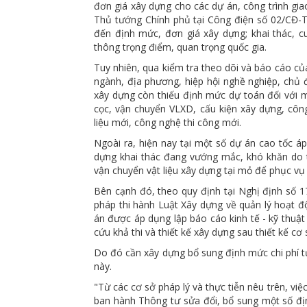
đơn giá xây dựng cho các dự án, công trình gia
Thủ tướng Chính phủ tại Công điện số 02/CĐ-T
đến định mức, đơn giá xây dựng; khai thác, c
thông trọng điểm, quan trọng quốc gia.
Tuy nhiên, qua kiểm tra theo dõi và báo cáo củ
ngành, địa phương, hiệp hội nghề nghiệp, chủ đ
xây dựng còn thiếu định mức dự toán đối với mộ
cọc, vận chuyển VLXD, cấu kiện xây dựng, côn
liệu mới, công nghệ thi công mới.
Ngoài ra, hiện nay tại một số dự án cao tốc á
dựng khai thác đang vướng mắc, khó khăn do t
vận chuyển vật liệu xây dựng tại mỏ để phục vụ 
Bên cạnh đó, theo quy định tại Nghị định số 175
pháp thi hành Luật Xây dựng về quản lý hoạt
án được áp dụng lập báo cáo kinh tế - kỹ thuật
cứu khả thi và thiết kế xây dựng sau thiết kế cơ s
Do đó cần xây dựng bổ sung định mức chi phí tư
này.
"Từ các cơ sở pháp lý và thực tiễn nêu trên, vi
ban hành Thông tư sửa đổi, bổ sung một số địn