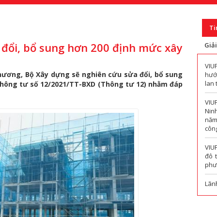
Ti
đổi, bổ sung hơn 200 định mức xây
Giả
VIU
phương, Bộ Xây dựng sẽ nghiên cứu sửa đổi, bổ sung
hướn
lan 
Thông tư số 12/2021/TT-BXD (Thông tư 12) nhằm đáp
VIU
Nin
năm
công
VIU
đô 
phư
Lãn