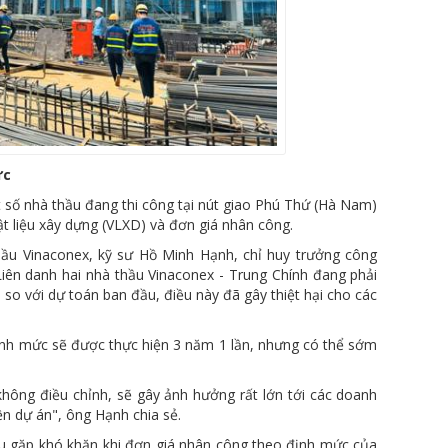
ức
số nhà thầu đang thi công tại nút giao Phú Thứ (Hà Nam)
ật liệu xây dựng (VLXD) và đơn giá nhân công.
hầu Vinaconex, kỹ sư Hồ Minh Hạnh, chỉ huy trưởng công
Liên danh hai nhà thầu Vinaconex - Trung Chính đang phải
so với dự toán ban đầu, điều này đã gây thiệt hại cho các
định mức sẽ được thực hiện 3 năm 1 lần, nhưng có thể sớm
không điều chỉnh, sẽ gây ảnh hưởng rất lớn tới các doanh
n dự án", ông Hạnh chia sẻ.
ầu gặp khó khăn khi đơn giá nhân công theo định mức của