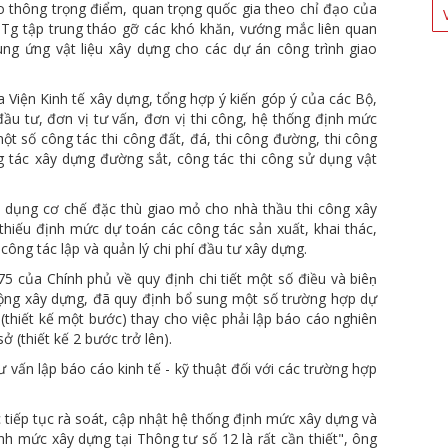
o thông trọng điểm, quan trọng quốc gia theo chỉ đạo của
Tg tập trung tháo gỡ các khó khăn, vướng mắc liên quan
ung ứng vật liệu xây dựng cho các dự án công trình giao
a Viện Kinh tế xây dựng, tổng hợp ý kiến góp ý của các Bộ,
ầu tư, đơn vị tư vấn, đơn vị thi công, hệ thống định mức
t số công tác thi công đất, đá, thi công đường, thi công
g tác xây dựng đường sắt, công tác thi công sử dụng vật
p dụng cơ chế đặc thù giao mỏ cho nhà thầu thi công xây
hiếu định mức dự toán các công tác sản xuất, khai thác,
công tác lập và quản lý chi phí đầu tư xây dựng.
 của Chính phủ về quy định chi tiết một số điều và biêṇ
 động xây dựng, đã quy định bổ sung một số trường hợp dự
 (thiết kế một bước) thay cho việc phải lập báo cáo nghiên
ở (thiết kế 2 bước trở lên).
 vấn lập báo cáo kinh tế - kỹ thuật đối với các trường hợp
ệc tiếp tục rà soát, cập nhật hệ thống định mức xây dựng và
h mức xây dựng tại Thông tư số 12 là rất cần thiết", ông