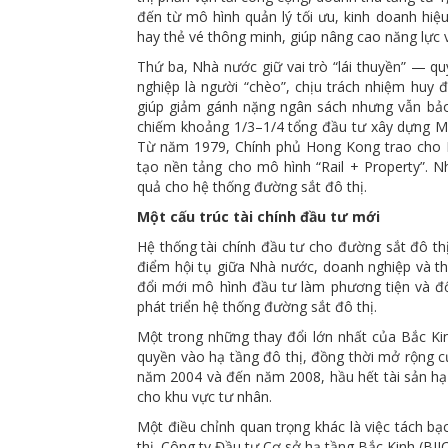
đến từ mô hình quản lý tối ưu, kinh doanh hi
hay thẻ vé thông minh, giúp nâng cao năng lực v
Thứ ba, Nhà nước giữ vai trò “lái thuyền” — qu
nghiệp là người “chèo”, chịu trách nhiệm huy 
giúp giảm gánh nặng ngân sách nhưng vẫn bả
chiếm khoảng 1/3–1/4 tổng đầu tư xây dựng MT
Từ năm 1979, Chính phủ Hong Kong trao cho M
tạo nền tảng cho mô hình “Rail + Property”. N
quả cho hệ thống đường sắt đô thị.
Một cấu trúc tài chính đầu tư mới
Hệ thống tài chính đầu tư cho đường sắt đô th
điểm hội tụ giữa Nhà nước, doanh nghiệp và th
đổi mới mô hình đầu tư làm phương tiện và đổ
phát triển hệ thống đường sắt đô thị.
Một trong những thay đổi lớn nhất của Bắc Kin
quyền vào hạ tầng đô thị, đồng thời mở rộng c
năm 2004 và đến năm 2008, hầu hết tài sản hạ 
cho khu vực tư nhân.
Một điều chỉnh quan trọng khác là việc tách b
thị. Công ty Đầu tư Cơ sở hạ tầng Bắc Kinh (BI