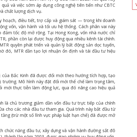
ệu quả và việc sớm áp dụng công nghệ tiên tiến như CBTC
à chất lượng dịch vụ.
y hoạch, điều tiết, trợ cấp và giám sát — trong khi doanh
động vốn, vận hành và tối ưu hệ thống. Cách phân vai này
o đảm tốc độ mở rộng. Tại Hong Kong, vốn nhà nước chỉ
R, phần còn lại được huy động qua nhiều kênh tài chính.
TR quyền phát triển và quản lý bất động sản dọc tuyến,
hờ đó, MTR dần tạo lợi nhuận ổn định và tái đầu tư hiệu
ị của Bắc Kinh đã được đổi mới theo hướng tích hợp, tạo
ị trường. Mô hình này đặt đổi mới thể chế làm trọng tâm,
i mới thực tiễn làm động lực, qua đó nâng cao hiệu quả
h là chủ trương giảm dần vốn đầu tư trực tiếp của chính
ửa cho các nhà đầu tư tham gia. Quá trình này bắt đầu từ
tầng (trừ một số lĩnh vực pháp luật hạn chế) đã được mở
ạch chức năng đầu tư, xây dựng và vận hành đường sắt đô
IC), thành lập năm 2003, được giao nhiệm vụ huy động vốn,