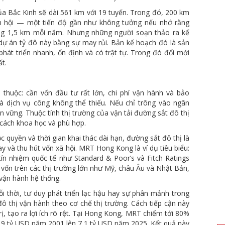
a Bắc Kinh sẽ dài 561 km với 19 tuyến. Trong đó, 200 km
ận hội — một tiến độ gần như không tưởng nếu nhớ rằng
ảng 1,5 km mỗi năm. Nhưng những người soạn thảo ra kế
dự án tỷ đô này bằng sự may rủi. Bản kế hoạch đó là sản
hát triển nhanh, ổn định và có trật tự. Trong đó đổi mới
t.
 thuộc: cần vốn đầu tư rất lớn, chi phí vận hành và bảo
là dịch vụ công không thể thiếu. Nếu chỉ trông vào ngân
 vững. Thuộc tính thị trường của vận tải đường sắt đô thị
cách khoa học và phù hợp.
 quyền và thời gian khai thác dài hạn, đường sắt đô thị là
y và thu hút vốn xã hội. MRT Hong Kong là ví dụ tiêu biểu:
ín nhiệm quốc tế như Standard & Poor’s và Fitch Ratings
vốn trên các thị trường lớn như Mỹ, châu Âu và Nhật Bản,
 vận hành hệ thống.
i thời, tư duy phát triển lạc hậu hay sự phân mảnh trong
ô thị vận hành theo cơ chế thị trường. Cách tiếp cận này
rị, tạo ra lợi ích rõ rệt. Tại Hong Kong, MRT chiếm tới 80%
1,9 tỷ USD năm 2001 lên 7,1 tỷ USD năm 2025. Kết quả này