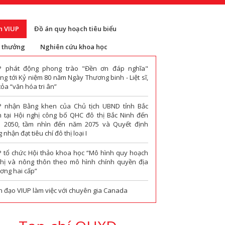
n VIUP
Đồ án quy hoạch tiêu biểu
i thưởng
Nghiên cứu khoa học
P phát động phong trào "Đền ơn đáp nghĩa"
g tới Kỷ niệm 80 năm Ngày Thương binh - Liệt sĩ,
tỏa “văn hóa tri ân”
P nhận Bằng khen của Chủ tịch UBND tỉnh Bắc
h tại Hội nghị công bố QHC đô thị Bắc Ninh đến
 2050, tầm nhìn đến năm 2075 và Quyết định
 nhận đạt tiêu chí đô thị loại I
P tổ chức Hội thảo khoa học “Mô hình quy hoạch
thị và nông thôn theo mô hình chính quyền địa
ơng hai cấp”
h đạo VIUP làm việc với chuyên gia Canada