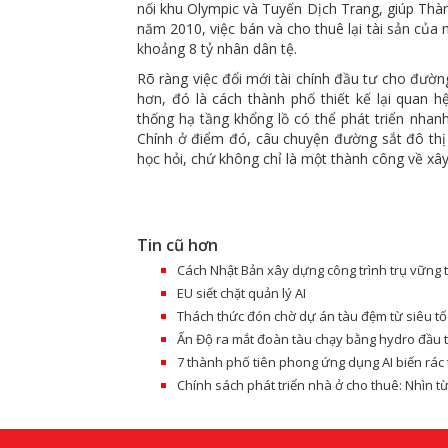
nối khu Olympic và Tuyến Dịch Trang, giúp Thà
năm 2010, việc bán và cho thuê lại tài sản củ
khoảng 8 tỷ nhân dân tệ.
Rõ ràng việc đổi mới tài chính đầu tư cho đườn
hơn, đó là cách thành phố thiết kế lại quan 
thống hạ tầng khổng lồ có thể phát triển nhanh
Chính ở điểm đó, câu chuyện đường sắt đô thị 
học hỏi, chứ không chỉ là một thành công về xâ
Tin cũ hơn
Cách Nhật Bản xây dựng công trình trụ vững 
EU siết chặt quản lý AI
Thách thức đón chờ dự án tàu đệm từ siêu tố
Ấn Độ ra mắt đoàn tàu chạy bằng hydro đầu 
7 thành phố tiên phong ứng dụng AI biến rác
Chính sách phát triển nhà ở cho thuê: Nhìn t