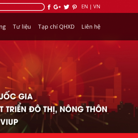
EN
|
VN
ởng
Tư liệu
Tạp chí QHXD
Liên hệ