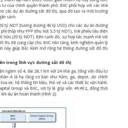
u tư của chính quyền thành phố. BIIC phối hợp với các nhà
cho các dự án đường sắt đô thị, qua đó tạo ra môi trường
gân sách.
320 tỷ NDT (tương đương 46 tỷ USD) cho các dự án đường
 phí thấp như PPP (thu hút 5,5 tỷ NDT), trái phiếu tàu điện
sở hữu (20 tỷ NDT). Bên cạnh đó, sự hợp tác mạnh mẽ với
ô thị đã cung cấp cho BIIC nền tảng, kinh nghiệm quản lý
ình này giúp Bắc Kinh mở rộng hệ thống đường sắt đô thị
ên trong lĩnh vực đường sắt đô thị
iện ngầm số 4, dài 28,1 km với 24 nhà ga, tổng vốn đầu tư
 phần A là hạ tầng cơ bản như hầm, ga, depot…do chính
 xe, hệ thống tín hiệu, thẻ vé và các thiết bị vận hành.
tal Group và BIIC, với tỷ lệ góp vốn 49:49:2, đồng thời
khi dự án hoàn thành (Hình 2).