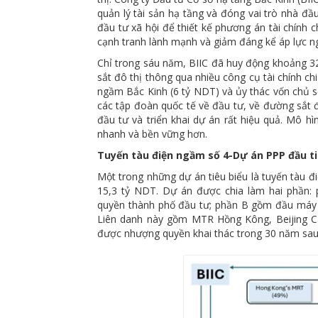
quản lý tài sản hạ tầng và đóng vai trò nhà đầ
đầu tư xã hội để thiết kế phương án tài chính 
cạnh tranh lành mạnh và giảm đáng kể áp lực n
Chỉ trong sáu năm, BIIC đã huy động khoảng 
sắt đô thị thông qua nhiều công cụ tài chính chi
ngầm Bắc Kinh (6 tỷ NDT) và ủy thác vốn chủ 
các tập đoàn quốc tế về đầu tư, về đường sắt đ
đầu tư và triển khai dự án rất hiệu quả. Mô h
nhanh và bền vững hơn.
Tuyến tàu điện ngầm số 4-Dự án PPP đầu ti
Một trong những dự án tiêu biểu là tuyến tàu đ
15,3 tỷ NDT. Dự án được chia làm hai phần:
quyền thành phố đầu tư; phần B gồm đầu máy toa
Liên danh này gồm MTR Hồng Kông, Beijing Capi
được nhượng quyền khai thác trong 30 năm sau 