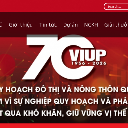
ủ
Giới thiệu
Tin tức
Dự án
NCKH
Giải thư