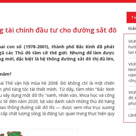
Ti
g tài chính đầu tư cho đường sắt đô
Giả
VIU
ai con số (1978-2001), thành phố Bắc Kinh đã phát
hướn
lan 
gũ các Thủ đô tầm cỡ thế giới. Nhưng để làm được
g mới, đặc biệt là hệ thống đường sắt đô thị đủ lớn,
VIU
Nin
 năm?
năm
công
ai Thế vận hội mùa hè 2008. Đó không chỉ là một chiến
 phố tăng tốc tái thiết mình. Từ đây, tầm nhìn “Bắc Kinh
VIU
êu xây dựng một đô thị “xanh, nhân văn, khoa học và công
đô 
ốc tế đến năm 2020; lọt vào danh sách những thủ đô hàng
phư
, giao thông đường sắt đô thị — được xem như trục xương
cấp chất lượng sống; là động lực quan trọng thực hiện quy
Lãn