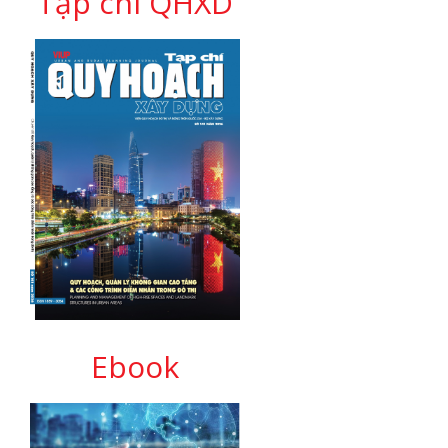
Tạp chí QHXD
Ebook