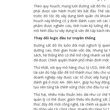
Theo quy hoạch, mạng lưới đường sắt đô thị củ
phải được vận hành trước khi bắt đầu Thế v
trước đó tốc độ xây dựng bình quân chỉ kho
hoạch này không có ý định đánh cược với các 
phẩm được nghiên cứu, tính toán kỹ lưỡng để p
mô hình đầu tư xây dựng là vấn đề cấp bách nhấ
Thay đổi logic đầu tư truyền thống
Đường sắt đô thị luôn đối mặt nghịch lý quen
dưỡng cao, thời gian hoàn vốn dài, nhưng lại 
sách, hệ thống khó có thể mở rộng nhanh và bền
đã được Chính quyền thành phố nhận định một 
Thứ nhất, với quy mô hàng chục tỷ USD, tính độc
tài sản đủ hấp dẫn để trở thành mục tiêu cho va
doanh nghiệp này được các tổ chức xếp hạng t
đánh giá ở mức AA- đến AA+, giúp họ huy động 
tạo nền tảng tài chính vững chắc cho đầu tư và
Thứ hai, nhiều mâu thuẫn kéo dài như cơ chế lỗ
quản lý có thể được giảm thiểu khi đường sắt đ
thúc đẩy đổi mới công nghệ, tài chính và quản t
thị phần vận tải công cộng, doanh thu tăng từ 