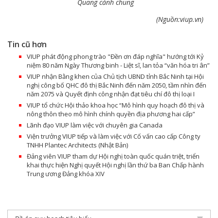
Quang cảnh chung
(Nguồn:viup.vn)
Tin cũ hơn
VIUP phát động phong trào "Đền ơn đáp nghĩa" hướng tới Kỷ
niệm 80 năm Ngày Thương binh - Liệt sĩ, lan tỏa “văn hóa tri ân”
VIUP nhận Bằng khen của Chủ tịch UBND tỉnh Bắc Ninh tại Hội
nghị công bố QHC đô thị Bắc Ninh đến năm 2050, tầm nhìn đến
năm 2075 và Quyết định công nhận đạt tiêu chí đô thị loại I
VIUP tổ chức Hội thảo khoa học “Mô hình quy hoạch đô thị và
nông thôn theo mô hình chính quyền địa phương hai cấp”
Lãnh đạo VIUP làm việc với chuyên gia Canada
Viện trưởng VIUP tiếp và làm việc với Cố vấn cao cấp Công ty
TNHH Plantec Architects (Nhật Bản)
Đảng viên VIUP tham dự Hội nghị toàn quốc quán triệt, triển
khai thực hiện Nghị quyết Hội nghị lần thứ ba Ban Chấp hành
Trung ương Đảng khóa XIV