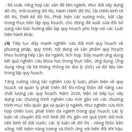
- Rà soát, tổng hợp các vấn đề liên ngành, như: đất xây dựng
đô thị, môi trường đô thị, hành chính đô thị, tài chính-kinh tế
đô thị, thiết kế đô thị…Phát hiện các vướng mắc, bất cập
trong thực tiễn lập quy hoạch, chủ động đề xuất sửa đổi bổ
sung văn bản hướng dẫn lập quy hoạch phù hợp với các Luật
hiện hành khác.
(4)
Tiếp tục đẩy mạnh nghiên cứu đổi mới quy hoạch về
phương pháp, quy trình, nội dung và sản phẩm quy hoạch
theo hướng tiếp cận đa ngành, tích hợp. Đẩy mạnh ứng dụng
kết quả nghiên cứu khoa học trong thực tiễn, ứng dụng. Ứng
dụng rộng rãi hệ thống thông tin địa lý (GIS) và dữ liệu lớn
trong lập quy hoạch.
Tăng cường công tác nghiên cứu lý luận, phản biện về quy
hoạch và quản lý phát triển đô thị-nông thôn để nâng cao
chất lượng các quy hoạch. Năm 2026, Viện sẽ tiếp tục xây
dựng các chương trình nghiên cứu mới gắn với các chương
trình mục tiêu quốc gia và quản lý ngành, như: nghiên cứu tích
hợp chiến lược phát triển đa ngành trong quy hoạch; các lý
luận về chuyển đổi mô hình đô thị gắn với quá trình đổi mới
nền kinh tế đất nước; các lý luận về đô thị - nông thôn bền
vững, tiết kiệm năng lượng và thích ứng với biến đổi khí hậu;