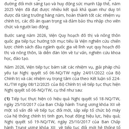
đường đổi mới sáng tạo và huy động sức mạnh tập thể, năm
2025 Viện đã đạt được nhiều kết quả khả quan như duy trì
được đà tăng trưởng hàng năm, hoàn thành tốt các nhiệm vụ
chính trị, các đồ án quan trọng và đảm bảo thu nhập cho viên
chức và người lao động.
Bước sang năm 2026, Viện Quy hoạch đô thị và nông thôn
quốc gia tiếp tục hướng tới mục tiêu là Viện nghiên cứu chiến
lược chính sách đầu ngành quốc gia về lĩnh vực quy hoạch đô
thị và nông thôn, là diễn đàn lớn về tư vấn, nghiên cứu khoa
học, đào tạo.
Năm 2026, Viện tiếp tục bám sát các nhiệm vụ, giải pháp chủ
yếu tại Nghị quyết số 06-NQ/TW ngày 24/01/2022 của Bộ
Chính trị và các nhiệm vụ trọng tâm của theo Kết luận số 224-
KL/TW ngày 08/12/2025 của Bộ Chính trị về tiếp tục thực hiện
Nghị quyết số 06-NQ/TW, cụ thể như sau:
(1)
Tiếp tục thực hiện có hiệu quả Nghị quyết số 18-NQ/TW,
ngày 25/10/2017 của Ban Chấp hành Trung ương khóa XII về
một số vấn đề về tiếp tục đổi mới, sắp xếp tổ chức bộ máy
của hệ thống chính trị tinh gọn, hoạt động hiệu lực, hiệu quả;
Nghị quyết số 19-NQ/TW, ngày 25/10/2017 của Ban Chấp
hành Trung ương khóa XII về tiếp tục đổi mới hệ thống tổ