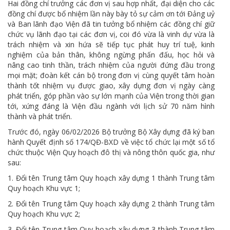
Hai đồng chí trưởng các đơn vị sau hợp nhất, đại diện cho các
đồng chí được bổ nhiệm lần này bày tỏ sự cảm ơn tới Đảng uỷ
và Ban lãnh đạo Viện đã tin tưởng bổ nhiệm các đồng chí giữ
chức vụ lãnh đạo tại các đơn vị, coi đó vừa là vinh dự vừa là
trách nhiệm và xin hứa sẽ tiếp tục phát huy trí tuệ, kinh
nghiệm của bản thân, không ngừng phấn đấu, học hỏi và
nâng cao tinh thần, trách nhiệm của người đứng đầu trong
mọi mặt; đoàn kết cán bộ trong đơn vị cùng quyết tâm hoàn
thành tốt nhiệm vụ được giao, xây dựng đơn vị ngày càng
phát triển, góp phần vào sự lớn mạnh của Viện trong thời gian
tới, xứng đáng là Viện đầu ngành với lịch sử 70 năm hình
thành và phát triển.
Trước đó, ngày 06/02/2026 Bộ trưởng Bộ Xây dựng đã ký ban
hành Quyết định số 174/QĐ-BXD về việc tổ chức lại một số tổ
chức thuộc Viện Quy hoạch đô thị và nông thôn quốc gia, như
sau:
1. Đổi tên Trung tâm Quy hoạch xây dựng 1 thành Trung tâm
Quy hoạch Khu vực 1;
2. Đổi tên Trung tâm Quy hoạch xây dựng 2 thành Trung tâm
Quy hoạch Khu vực 2;
3. Đổi tên Trung tâm Quy hoạch xây dựng 3 thành Trung tâm