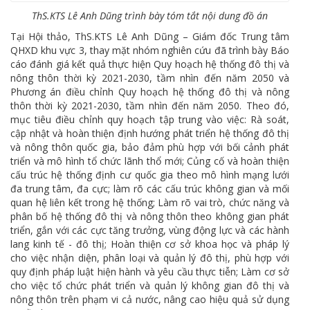
ThS.KTS Lê Anh Dũng trình bày tóm tắt nội dung đồ án
Tại Hội thảo, ThS.KTS Lê Anh Dũng – Giám đốc Trung tâm
QHXD khu vực 3, thay mặt nhóm nghiên cứu đã trình bày Báo
cáo đánh giá kết quả thực hiện Quy hoạch hệ thống đô thị và
nông thôn thời kỳ 2021-2030, tầm nhìn đến năm 2050 và
Phương án điều chỉnh Quy hoạch hệ thống đô thị và nông
thôn thời kỳ 2021-2030, tầm nhìn đến năm 2050. Theo đó,
mục tiêu điều chỉnh quy hoạch tập trung vào việc: Rà soát,
cập nhật và hoàn thiện định hướng phát triển hệ thống đô thị
và nông thôn quốc gia, bảo đảm phù hợp với bối cảnh phát
triển và mô hình tổ chức lãnh thổ mới; Củng cố và hoàn thiện
cấu trúc hệ thống định cư quốc gia theo mô hình mạng lưới
đa trung tâm, đa cực; làm rõ các cấu trúc không gian và mối
quan hệ liên kết trong hệ thống; Làm rõ vai trò, chức năng và
phân bố hệ thống đô thị và nông thôn theo không gian phát
triển, gắn với các cực tăng trưởng, vùng động lực và các hành
lang kinh tế - đô thị; Hoàn thiện cơ sở khoa học và pháp lý
cho việc nhận diện, phân loại và quản lý đô thị, phù hợp với
quy định pháp luật hiện hành và yêu cầu thực tiễn; Làm cơ sở
cho việc tổ chức phát triển và quản lý không gian đô thị và
nông thôn trên phạm vi cả nước, nâng cao hiệu quả sử dụng