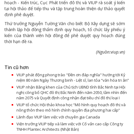
hoạch - Kiến trúc, Cục Phát triển đô thị và VIUP rà soát ý kiến
tại hội thảo để tiếp thu và tập trung hoàn thiện dự thảo quyết
định phê duyệt.
Thứ trưởng Nguyễn Tường Văn cho biết Bộ Xây dựng sẽ sớm
thành lập hội đồng thẩm định quy hoạch, tổ chức lấy phiếu ý
kiến của thành viên hội đồng để phê duyệt quy hoạch đúng
thời hạn đề ra.
(Nguồn:viup.vn)
Tin cũ hơn
VIUP phát động phong trào "Đền ơn đáp nghĩa" hướng tới Kỷ
niệm 80 năm Ngày Thương binh - Liệt sĩ, lan tỏa “văn hóa tri ân”
VIUP nhận Bằng khen của Chủ tịch UBND tỉnh Bắc Ninh tại Hội
nghị công bố QHC đô thị Bắc Ninh đến năm 2050, tầm nhìn đến
năm 2075 và Quyết định công nhận đạt tiêu chí đô thị loại I
VIUP tổ chức Hội thảo khoa học “Mô hình quy hoạch đô thị và
nông thôn theo mô hình chính quyền địa phương hai cấp”
Lãnh đạo VIUP làm việc với chuyên gia Canada
Viện trưởng VIUP tiếp và làm việc với Cố vấn cao cấp Công ty
TNHH Plantec Architects (Nhật Bản)