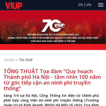
EN
|
VN
Tin tức
Tin VIUP
TỔNG THUẬT Tọa đàm "Quy hoạch
Thành phố Hà Nội - tầm nhìn 100 năm
từ góc tiếp cận an ninh phi truyền
thống"
Sáng 7/4 tại Hà Nội, Cổng Thông tin điện tử Chính phủ
phối hợp cùng Viện An ninh phi truyền thống (Trường
Quản trị và Kinh doanh, ĐHQG Hà Nội) tổ chức Tọa đàm