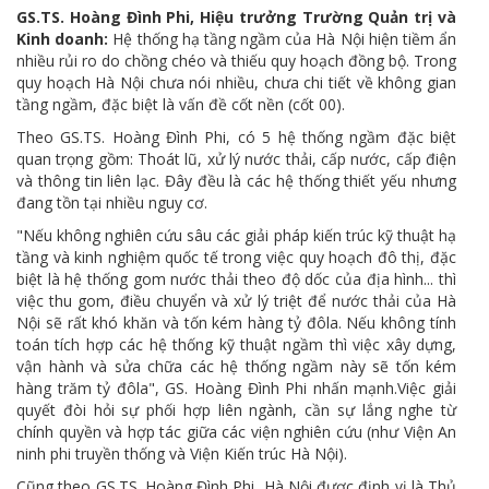
GS.TS. Hoàng Đình Phi, Hiệu trưởng Trường Quản trị và
Kinh doanh:
Hệ thống hạ tầng ngầm của Hà Nội hiện tiềm ẩn
nhiều rủi ro do chồng chéo và thiếu quy hoạch đồng bộ. Trong
quy hoạch Hà Nội chưa nói nhiều, chưa chi tiết về không gian
tầng ngầm, đặc biệt là vấn đề cốt nền (cốt 00).
Theo GS.TS. Hoàng Đình Phi, có 5 hệ thống ngầm đặc biệt
quan trọng gồm: Thoát lũ, xử lý nước thải, cấp nước, cấp điện
và thông tin liên lạc. Đây đều là các hệ thống thiết yếu nhưng
đang tồn tại nhiều nguy cơ.
"Nếu không nghiên cứu sâu các giải pháp kiến trúc kỹ thuật hạ
tầng và kinh nghiệm quốc tế trong việc quy hoạch đô thị, đặc
biệt là hệ thống gom nước thải theo độ dốc của địa hình... thì
việc thu gom, điều chuyển và xử lý triệt để nước thải của Hà
Nội sẽ rất khó khăn và tốn kém hàng tỷ đôla. Nếu không tính
toán tích hợp các hệ thống kỹ thuật ngầm thì việc xây dựng,
vận hành và sửa chữa các hệ thống ngầm này sẽ tốn kém
hàng trăm tỷ đôla", GS. Hoàng Đình Phi nhấn mạnh.Việc giải
quyết đòi hỏi sự phối hợp liên ngành, cần sự lắng nghe từ
chính quyền và hợp tác giữa các viện nghiên cứu (như Viện An
ninh phi truyền thống và Viện Kiến trúc Hà Nội).
Cũng theo GS.TS. Hoàng Đình Phi, Hà Nội được định vị là Thủ