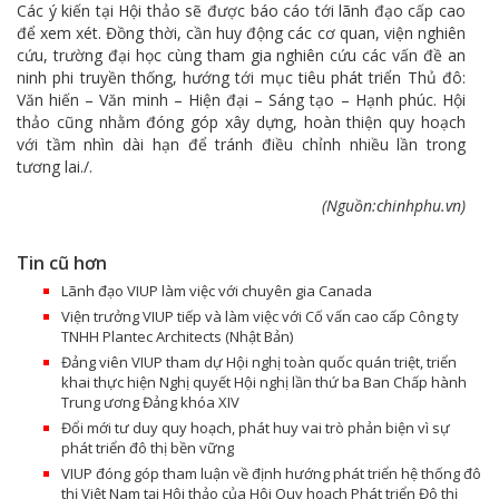
Các ý kiến tại Hội thảo sẽ được báo cáo tới lãnh đạo cấp cao
để xem xét. Đồng thời, cần huy động các cơ quan, viện nghiên
cứu, trường đại học cùng tham gia nghiên cứu các vấn đề an
ninh phi truyền thống, hướng tới mục tiêu phát triển Thủ đô:
Văn hiến – Văn minh – Hiện đại – Sáng tạo – Hạnh phúc. Hội
thảo cũng nhằm đóng góp xây dựng, hoàn thiện quy hoạch
với tầm nhìn dài hạn để tránh điều chỉnh nhiều lần trong
tương lai./.
(Nguồn:chinhphu.vn)
Tin cũ hơn
Lãnh đạo VIUP làm việc với chuyên gia Canada
Viện trưởng VIUP tiếp và làm việc với Cố vấn cao cấp Công ty
TNHH Plantec Architects (Nhật Bản)
Đảng viên VIUP tham dự Hội nghị toàn quốc quán triệt, triển
khai thực hiện Nghị quyết Hội nghị lần thứ ba Ban Chấp hành
Trung ương Đảng khóa XIV
Đổi mới tư duy quy hoạch, phát huy vai trò phản biện vì sự
phát triển đô thị bền vững
VIUP đóng góp tham luận về định hướng phát triển hệ thống đô
thị Việt Nam tại Hội thảo của Hội Quy hoạch Phát triển Đô thị