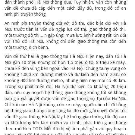
dân thành phố Hà Nội thông qua. Tuy nhiên, vẫn còn những
vấn đề chưa đề cập đến một cách đầy đủ, trong đó có an
ninh phi truyền thống.
An ninh phi truyền thống đối với đô thị, đặc biệt đối với Hà
Nội, trước tiên là vấn đề ngập lụt đô thị, giao thông đô thị,
môi trường đô thị… Ngập úng, mưa lụt, ảnh hưởng rất lớn đối
với Thủ đô Hà Nội, không chỉ đến giao thông mà còn đến
môi trường, dịch bệnh.
Vấn đề thứ hai là giao thông tại Hà Nội. Hiện nay, dân số Hà
Nội gần 10 triệu nhưng có hơn 1,5 triệu ô tô, 8 triệu xe máy,
chưa kể đến vùng bên ngoài vào Hà Nội. Chúng ta hy vọng có
khoảng 1.000 km đường metro và dự kiến đến năm 2035 có
khoảng 400 km đường metro, nhưng hiện nay mới có 40 km.
Trong sự phát triển đó, Hà Nội dự kiến có khoảng 20 triệu
dân, nếu quy hoạch hệ thống giao thông không tốt sẽ không
bao giờ giải quyết được vấn đề giao thông nội tại của Hà Nội.
Chỉ khi nào Hà Nội không còn xe máy, người dân chỉ đi bằng
hệ thống giao thông công cộng lúc đó mới giải quyết được tốt
vấn đề giao thông Hà Nội, lấy hệ thống giao thông tốc độ cao
và khối lượng lớn làm nhiệm vụ chính, phát triển giao thông
theo mô hình TOD. Mỗi đô thị vệ tinh phải gắn với quy hoạch
không gian đô thị phục vụ đầy đủ các nhu cầu của xã hội như