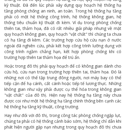
kỹ thuật. Đã đến lúc phải xây dựng quy hoạch hệ thống hạ
tầng phòng chống an ninh, an toàn. Trong hệ thống hạ tầng
phải có một hệ thống công trình, hệ thống không gian, hệ
thống tiêu chuẩn kỹ thuật đi kèm. Ví dụ trong phòng chống
thiên tai, thảm họa, đã có rất nhiều giải pháp nhưng về mặt
quy hoạch không gian, quy hoạch "vật chất" thì chúng ta chưa
có hạ tầng đi kèm. Các trường hợp cứu hộ cứu nạn ở nước
ngoài đã nghiên cứu, phải kết hợp công trình lưỡng dụng với
công trình ngầm chẳng hạn, kết hợp phòng chống khi có
trường hợp thiên tai thảm họa để trú ẩn.
Hoặc trong đô thị phải quy hoạch để có không gian dành cho
cứu hộ, cứu nạn trong trường hợp thiên tai, thảm họa. Đó là
những nơi có thể tập trung đông người, nơi máy bay có thể
tiếp cận để hạ cánh, cất cánh hoặc tiếp tế lương thực. Những
không gian như vậy phải được cụ thể hóa trong không gian
"vật chất" của đô thị. Hiện nay hệ thống hạ tầng này chưa
được coi như một hệ thống hạ tầng chính thống bên cạnh các
hệ thống hạ tầng kỹ thuật, công trường.
Hay như đối với đô thị, trong công tác phòng chống ngập lụt,
chúng ta phải có hệ thống cảnh báo sớm, hệ thống chỉ dẫn khi
phát hiện người gặp nạn nhưng trong quy hoạch đô thị chưa