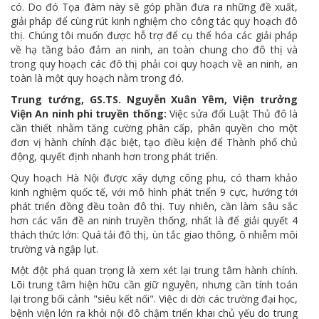
có. Do đó Tọa đàm này sẽ góp phần đưa ra những đề xuất,
giải pháp để cùng rút kinh nghiệm cho công tác quy hoạch đô
thị. Chúng tôi muốn được hỗ trợ để cụ thể hóa các giải pháp
về hạ tầng bảo đảm an ninh, an toàn chung cho đô thị và
trong quy hoạch các đô thị phải coi quy hoạch về an ninh, an
toàn là một quy hoạch nằm trong đó.
Trung tướng, GS.TS. Nguyễn Xuân Yêm, Viện trưởng
Viện An ninh phi truyền thống:
Việc sửa đổi Luật Thủ đô là
cần thiết nhằm tăng cường phân cấp, phân quyền cho một
đơn vị hành chính đặc biệt, tạo điều kiện để Thành phố chủ
động, quyết định nhanh hơn trong phát triển.
Quy hoạch Hà Nội được xây dựng công phu, có tham khảo
kinh nghiệm quốc tế, với mô hình phát triển 9 cực, hướng tới
phát triển đồng đều toàn đô thị. Tuy nhiên, cần làm sâu sắc
hơn các vấn đề an ninh truyền thống, nhất là để giải quyết 4
thách thức lớn: Quá tải đô thị, ùn tắc giao thông, ô nhiễm môi
trường và ngập lụt.
Một đột phá quan trọng là xem xét lại trung tâm hành chính.
Lõi trung tâm hiện hữu cần giữ nguyên, nhưng cần tính toán
lại trong bối cảnh "siêu kết nối". Việc di dời các trường đại học,
bệnh viện lớn ra khỏi nội đô chậm triển khai chủ yếu do trung