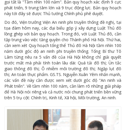
gọi tắt là "Tầm nhìn 100 năm". Bản quy hoạch xác định 9 cực
phát triển, 9 trung tâm lớn và 9 trục động lực. Bản quy hoạch
này tới đây sẽ được Thủ tướng Chính phủ phê duyệt.
Do đó, Viện trưởng Viện An ninh phi truyền thống đề nghị, tại
tọa đàm hôm nay, các đại biểu góp ý xây dựng Luật Thủ đô
lồng ghép với bản quy hoạch. Trong đó, với Luật Thủ đô, cần
tập trung vào việc tăng quyền cho Thành phố Hà Nội. Thứ hai,
cần xem xét Quy hoạch tổng thể Thủ đô Hà Nội tầm nhìn 100
năm dưới góc độ an ninh phi truyền thống. Tổng Bí thư Tô
Lâm từng nêu ra 5 vấn đề của Hà Nội không chỉ giải quyết
trước mắt mà phải tính toán lâu dài: Quá tải đô thị; Ùn tắc
giao thông đô thị; Ô nhiễm môi trường đô thị; Ngập lụt đô
thị; An toàn thực phẩm. GS.TS. Nguyễn Xuân Yêm nhấn mạnh,
các vấn đề này cần được xem xét dưới góc độ "An ninh và
Phát triển". Về tầm nhìn 100 năm, cần làm rõ những giải pháp
để Hà Nội nói riêng và cả nước nói chung phát triển bền vững
trên 5 trụ cột: Chính trị, Kinh tế, Xã hội, Môi trường, An ninh.