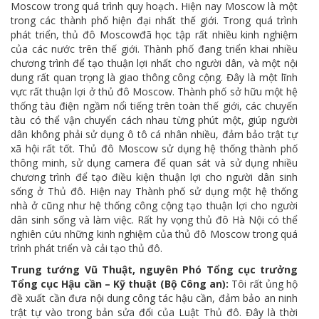
Moscow trong quá trình quy hoạch
.
Hiện nay Moscow là một
trong các thành phố hiện đại nhất thế giới. Trong quá trình
phát triển, thủ đô Moscowđã học tập rất nhiều kinh nghiệm
của các nước trên thế giới. Thành phố đang triển khai nhiều
chương trình để tạo thuận lợi nhất cho người dân, và một nội
dung rất quan trọng là giao thông công cộng. Đây là một lĩnh
vực rất thuận lợi ở thủ đô Moscow. Thành phố sở hữu một hệ
thống tàu điện ngầm nổi tiếng trên toàn thế giới, các chuyến
tàu có thể vận chuyển cách nhau từng phút một, giúp người
dân không phải sử dụng ô tô cá nhân nhiều, đảm bảo trật tự
xã hội rất tốt. Thủ đô Moscow sử dụng hệ thống thành phố
thông minh, sử dụng camera để quan sát và sử dụng nhiều
chương trình để tạo điều kiện thuận lợi cho người dân sinh
sống ở Thủ đô. Hiện nay Thành phố sử dụng một hệ thống
nhà ở cũng như hệ thống công cộng tạo thuận lợi cho người
dân sinh sống và làm việc. Rất hy vọng thủ đô Hà Nội có thể
nghiên cứu những kinh nghiệm của thủ đô Moscow trong quá
trình phát triển và cải tạo thủ đô.
Trung tướng Vũ Thuật, nguyên Phó Tổng cục trưởng
Tổng cục Hậu cần – Kỹ thuật (Bộ Công an):
Tôi rất ủng hộ
đề xuất cần đưa nội dung công tác hậu cần, đảm bảo an ninh
trật tự vào trong bản sửa đổi của Luật Thủ đô. Đây là thời