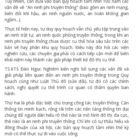
Tuy nhiên, cần đưa vào bản quy hoạch tầm nhìn 100 năm các
vấn đề về "An ninh phi truyền thống" (bao gồm an ninh mạng,
biến đổi khí hậu, an ninh nguồn nước, an toàn không gian
ngầm...).
Thực tế hiện nay, tư duy quy hoạch vẫn chủ yếu tập trung vào
an ninh trật tự, an ninh quốc phòng truyền thống, trong khi an
ninh phi truyền thống chưa được cụ thể hóa sâu sắc trên các
bản vẽ hay phân khu quy hoạch. Điều này đòi hỏi các viện
nghiên cứu, các chuyên gia phải có cách tiếp cận mới để biến
khái niệm này thành các giải pháp thiết kế đô thị cụ thể.
TS.KTS Đào Ngọc Nghiêm kiến nghị bổ sung các vấn đề và
giải pháp liên quan đến an ninh phi truyền thống trong Quy
hoạch cũng như Luật Thủ đô (sửa đổi), từ đó có các chính
sách, nghị quyết cụ thể trình cơ quan có thẩm quyền ban
hành.
Thứ hai là phải đặc biệt chú trọng công tác truyền thông. Cần
thông tin minh bạch, rộng rãi trên các nền tảng thông tin đại
chúng để người dân hiểu rõ thế nào là mô hình đô thị đa cực,
thế nào là an ninh phi truyền thống. Chỉ khi có sự thấu hiểu và
đồng thuận của xã hội, các bản quy hoạch tầm nhìn thế kỷ
mới có thể thực sự đi vào cuộc sống.