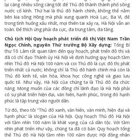
lại càng nhiều sông càng tốt để Thủ đô thành thành phố sông
nước cổ kính. Thứ hai là thủ đô hành chính, không thể nằm
bên kia sông Hồng mà phải xung quanh Hoà Lạc, Ba Vì, để
trong tình huống xấu nhất, mọi thiên tai xảy ra, Hà Nội vẫn an
toàn. Để thích ứng phải đa cực, đa trung tâm, đa tầng.
Chủ tịch Hội Quy hoạch phát triển đô thị Việt Nam Trần
Ngọc Chính, nguyên Thứ trưởng Bộ Xây dựng:
Tổng Bí
thư Tô Lâm rất quan tâm đến quy hoạch, phát triển đô thị và
đã có chỉ đạo Thành ủy Hà Nội về định hướng quy hoạch tầm
nhìn Thủ đô Hà Nội 100 năm và coi Thủ đô là cực đô thị phát
triển nhất cả nước; không chỉ là Thủ đô hành chính mà còn là
Thủ đô kinh tế, văn hóa, khoa học công nghệ và giao lưu
quốc tế. Như vậy, Hà Nội của chúng ta là Thủ đô đa chức
năng. Mong muốn của các đồng chí lãnh đạo là Hà Nội phải
có sự phát triển hiện đại, văn hiến, hạnh phúc, trong đó hạnh
phúc là tập trung vào người dân.
Từ đó, theo tôi "Thủ đô xanh, văn hiến, văn minh, hiện đại và
hạnh phúc' là slogan của Hà Nội. Quy hoạch Thủ đô Hà Nội
với tầm nhìn 100 năm là khát vọng của cả dân tộc. Với tầm
nhìn phát triển như vậy, chúng ta đã có bản Quy hoạch tổng
thể Thủ đô Hà Nội tầm nhìn 100 năm được Hội đồng nhân