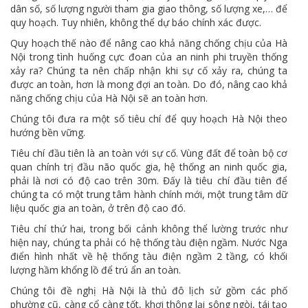
dân số, số lượng người tham gia giao thông, số lượng xe,… để
quy hoạch. Tuy nhiên, không thể dự báo chính xác được.
Quy hoạch thế nào để nâng cao khả năng chống chịu của Hà
Nội trong tình huống cực đoan của an ninh phi truyền thống
xảy ra? Chúng ta nên chấp nhận khi sự cố xảy ra, chúng ta
được an toàn, hơn là mong đợi an toàn. Do đó, nâng cao khả
năng chống chịu của Hà Nội sẽ an toàn hơn.
Chúng tôi đưa ra một số tiêu chí để quy hoạch Hà Nội theo
hướng bền vững.
Tiêu chí đầu tiên là an toàn với sự cố. Vùng đất để toàn bộ cơ
quan chính trị đầu não quốc gia, hệ thống an ninh quốc gia,
phải là nơi có độ cao trên 30m. Đấy là tiêu chí đầu tiên để
chúng ta có một trung tâm hành chính mới, một trung tâm dữ
liệu quốc gia an toàn, ở trên độ cao đó.
Tiêu chí thứ hai, trong bối cảnh không thể lường trước như
hiện nay, chúng ta phải có hệ thống tàu điện ngầm. Nước Nga
điển hình nhất về hệ thống tàu điện ngầm 2 tầng, có khối
lượng hầm khổng lồ để trú ẩn an toàn.
Chúng tôi đề nghị Hà Nội là thủ đô lịch sử gồm các phố
phường cũ, càng cổ càng tốt, khơi thông lại sông ngòi, tái tạo