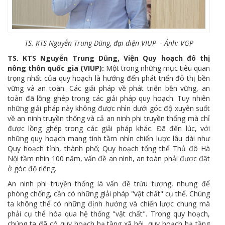
TS. KTS Nguyễn Trung Dũng, đại diện VIUP - Ảnh: VGP
TS. KTS Nguyễn Trung Dũng, Viện Quy hoạch đô thị
nông thôn quốc gia (VIUP):
Một trong những mục tiêu quan
trọng nhất của quy hoạch là hướng đến phát triển đô thị bền
vững và an toàn. Các giải pháp về phát triển bền vững, an
toàn đã lồng ghép trong các giải pháp quy hoạch. Tuy nhiên
những giải pháp này không được nhìn dưới góc độ xuyên suốt
về an ninh truyền thống và cả an ninh phi truyền thống mà chỉ
được lồng ghép trong các giải pháp khác. Đã đến lúc, với
những quy hoạch mang tính tầm nhìn chiến lược lâu dài như
Quy hoạch tỉnh, thành phố; Quy hoạch tổng thể Thủ đô Hà
Nội tầm nhìn 100 năm, vấn đề an ninh, an toàn phải được đặt
ở góc độ riêng.
An ninh phi truyền thống là vấn đề trừu tượng, nhưng để
phòng chống, cần có những giải pháp "vật chất" cụ thể. Chúng
ta không thể có những định hướng và chiến lược chung mà
phải cụ thể hóa qua hệ thống "vật chất". Trong quy hoạch,
chúng ta đã có quy hoạch hạ tầng xã hội, quy hoạch hạ tầng