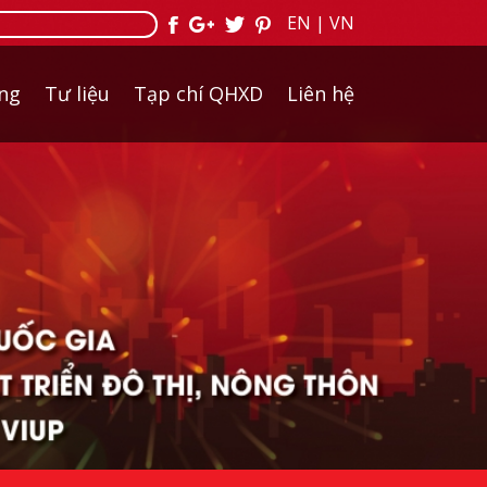
EN
|
VN
ởng
Tư liệu
Tạp chí QHXD
Liên hệ