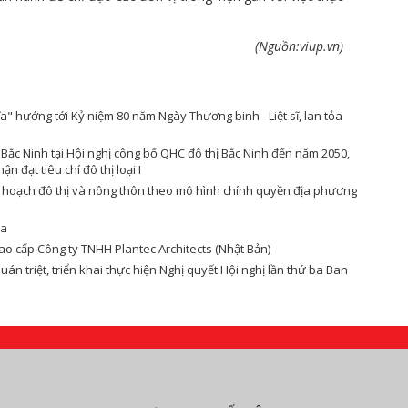
(Nguồn:viup.vn)
" hướng tới Kỷ niệm 80 năm Ngày Thương binh - Liệt sĩ, lan tỏa
Bắc Ninh tại Hội nghị công bố QHC đô thị Bắc Ninh đến năm 2050,
 đạt tiêu chí đô thị loại I
y hoạch đô thị và nông thôn theo mô hình chính quyền địa phương
da
cao cấp Công ty TNHH Plantec Architects (Nhật Bản)
n triệt, triển khai thực hiện Nghị quyết Hội nghị lần thứ ba Ban