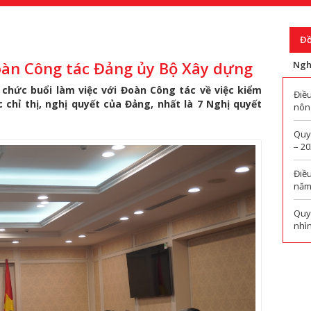
Đồ
oàn Công tác Đảng ủy Bộ Xây dựng
Ngh
chức buổi làm việc với Đoàn Công tác về việc kiểm
Điề
c chỉ thị, nghị quyết của Đảng, nhất là 7 Nghị quyết
nông
Quy
– 2
Điề
năm
Quy
nhì