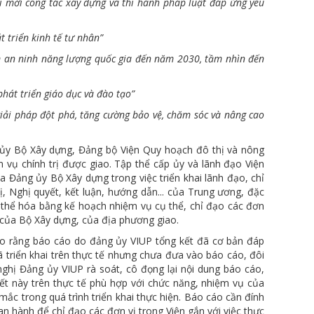
i mới công tác xây dựng và thi hành pháp luật đáp ứng yêu
t triển kinh tế tư nhân”
 an ninh năng lượng quốc gia đến năm 2030, tầm nhìn đến
phát triển giáo dục và đào tạo”
iải pháp đột phá, tăng cường bảo vệ, chăm sóc và nâng cao
 ủy Bộ Xây dựng, Đảng bộ Viện Quy hoạch đô thị và nông
m vụ chính trị được giao. Tập thể cấp ủy và lãnh đạo Viện
 Đảng ủy Bộ Xây dựng trong việc triển khai lãnh đạo, chỉ
hị, Nghị quyết, kết luận, hướng dẫn... của Trung ương, đặc
ụ thể hóa bằng kế hoạch nhiệm vụ cụ thể, chỉ đạo các đơn
rị của Bộ Xây dựng, của địa phương giao.
cho rằng báo cáo do đảng ủy VIUP tổng kết đã cơ bản đáp
đã triển khai trên thực tế nhưng chưa đưa vào báo cáo, đôi
nghị Đảng ủy VIUP rà soát, cô đọng lại nội dung báo cáo,
uyết này trên thực tế phù hợp với chức năng, nhiệm vụ của
ắc trong quá trình triển khai thực hiện. Báo cáo cần đính
 hành để chỉ đạo các đơn vị trong Viện gắn với việc thực