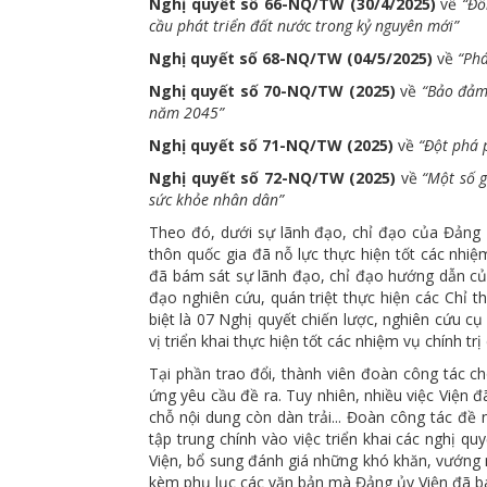
Nghị quyết số 66-NQ/TW (30/4/2025)
về
“Đổ
cầu phát triển đất nước trong kỷ nguyên mới”
Nghị quyết số 68-NQ/TW (04/5/2025)
về
“Phá
Nghị quyết số 70-NQ/TW (2025)
về
“Bảo đảm
năm 2045”
Nghị quyết số 71-NQ/TW (2025)
về
“Đột phá 
Nghị quyết số 72-NQ/TW (2025)
về
“Một số g
sức khỏe nhân dân”
Theo đó, dưới sự lãnh đạo, chỉ đạo của Đảng
thôn quốc gia đã nỗ lực thực hiện tốt các nhiệ
đã bám sát sự lãnh đạo, chỉ đạo hướng dẫn của
đạo nghiên cứu, quán triệt thực hiện các Chỉ t
biệt là 07 Nghị quyết chiến lược, nghiên cứu c
vị triển khai thực hiện tốt các nhiệm vụ chính t
Tại phần trao đổi, thành viên đoàn công tác 
ứng yêu cầu đề ra. Tuy nhiên, nhiều việc Viện 
chỗ nội dung còn dàn trải... Đoàn công tác đề 
tập trung chính vào việc triển khai các nghị q
Viện, bổ sung đánh giá những khó khăn, vướng m
kèm phụ lục các văn bản mà Đảng ủy Viện đã ban