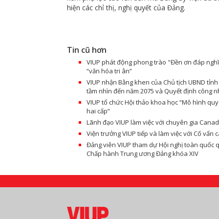
hiện các chỉ thị, nghị quyết của Đảng.
Tin cũ hơn
VIUP phát động phong trào "Đền ơn đáp nghĩa
“văn hóa tri ân”
VIUP nhận Bằng khen của Chủ tịch UBND tỉnh 
tầm nhìn đến năm 2075 và Quyết định công nhận
VIUP tổ chức Hội thảo khoa học “Mô hình qu
hai cấp”
Lãnh đạo VIUP làm việc với chuyên gia Cana
Viện trưởng VIUP tiếp và làm việc với Cố vấn 
Đảng viên VIUP tham dự Hội nghị toàn quốc quá
Chấp hành Trung ương Đảng khóa XIV