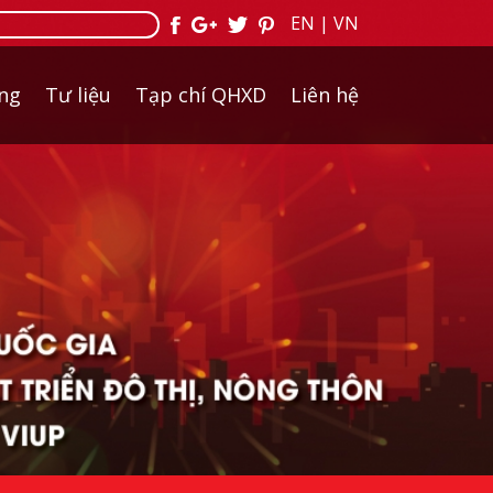
EN
|
VN
ởng
Tư liệu
Tạp chí QHXD
Liên hệ