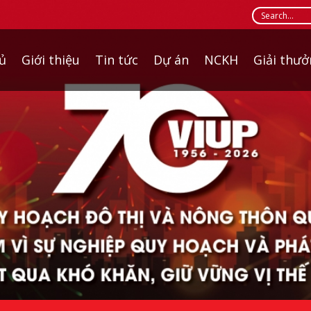
ủ
Giới thiệu
Tin tức
Dự án
NCKH
Giải thư