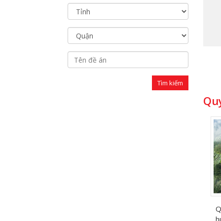
Quy
Q
h