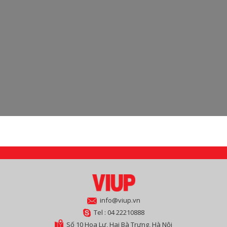
info@viup.vn
Tel : 04 22210888
Số 10 Hoa Lư, Hai Bà Trưng, Hà Nội