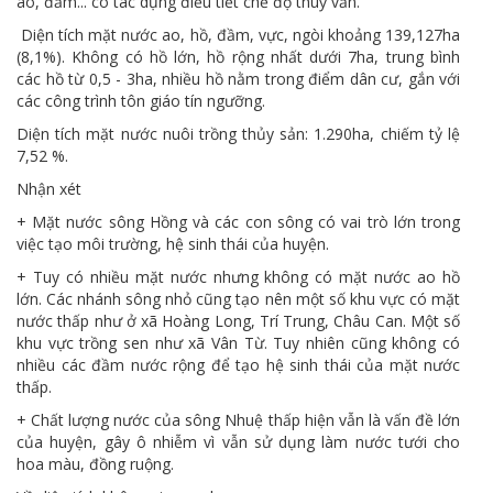
ao, đầm... có tác dụng điều tiết chế độ thuỷ văn.
Diện tích mặt nước ao, hồ, đầm, vực, ngòi khoảng 139,127ha
(8,1%). Không có hồ lớn, hồ rộng nhất dưới 7ha, trung bình
các hồ từ 0,5 - 3ha, nhiều hồ nằm trong điểm dân cư, gắn với
các công trình tôn giáo tín ngưỡng.
Diện tích mặt nước nuôi trồng thủy sản: 1.290ha, chiếm tỷ lệ
7,52 %.
Nhận xét
+ Mặt nước sông Hồng và các con sông có vai trò lớn trong
việc tạo môi trường, hệ sinh thái của huyện.
+ Tuy có nhiều mặt nước nhưng không có mặt nước ao hồ
lớn. Các nhánh sông nhỏ cũng tạo nên một số khu vực có mặt
nước thấp như ở xã Hoàng Long, Trí Trung, Châu Can. Một số
khu vực trồng sen như xã Vân Từ. Tuy nhiên cũng không có
nhiều các đầm nước rộng để tạo hệ sinh thái của mặt nước
thấp.
+ Chất lượng nước của sông Nhuệ thấp hiện vẫn là vấn đề lớn
của huyện, gây ô nhiễm vì vẫn sử dụng làm nước tưới cho
hoa màu, đồng ruộng.