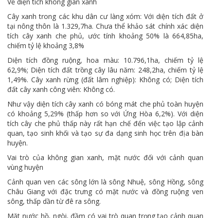
Về diện tích không gian xanh
Cây xanh trong các khu dân cư làng xóm: Với diện tích đất ở
tại nông thôn là 1.329,7ha. Chưa thể khảo sát chính xác diện
tích cây xanh che phủ, ước tính khoảng 50% là 664,85ha,
chiếm tỷ lệ khoảng 3,8%
Diện tích đồng ruộng, hoa màu: 10.796,1ha, chiếm tỷ lệ
62,9%; Diện tích đất trồng cây lâu năm: 248,2ha, chiếm tỷ lệ
1,49%. Cây xanh rừng (đất lâm nghiệp): Không có; Diện tích
đất cây xanh công viên: Không có.
Như vậy diện tích cây xanh có bóng mát che phủ toàn huyện
có khoảng 5,29% (thấp hơn so với Ứng Hòa 6,2%). Với diện
tích cây che phủ thấp này rất hạn chế đến việc tạo lập cảnh
quan, tạo sinh khối và tạo sự đa dạng sinh học trên địa bàn
huyện.
Vai trò của không gian xanh, mặt nước đối với cảnh quan
vùng huyện
Cảnh quan ven các sông lớn là sông Nhuệ, sông Hồng, sông
Châu Giang với đặc trưng có mặt nước và đồng ruộng ven
sông, thấp dần từ đê ra sông.
Mặt nước hồ, ngòi, đầm có vai trò quan trọng tạo cảnh quan