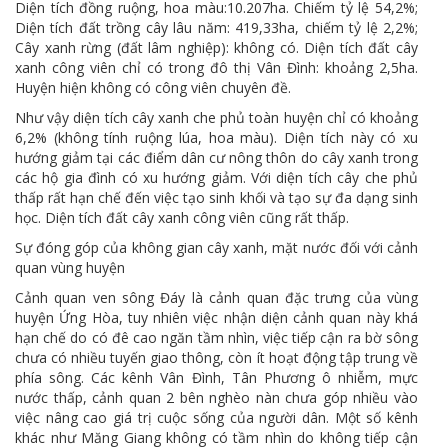
Diện tích đồng ruộng, hoa màu:10.207ha. Chiếm tỷ lệ 54,2%;
Diện tích đất trồng cây lâu năm: 419,33ha, chiếm tỷ lệ 2,2%;
Cây xanh rừng (đất lâm nghiệp): không có. Diện tích đất cây
xanh công viên chỉ có trong đô thị Vân Đình: khoảng 2,5ha.
Huyện hiện không có công viên chuyên đề.
Như vậy diện tích cây xanh che phủ toàn huyện chỉ có khoảng
6,2% (không tính ruộng lúa, hoa màu). Diện tích này có xu
hướng giảm tại các điểm dân cư nông thôn do cây xanh trong
các hộ gia đình có xu hướng giảm. Với diện tích cây che phủ
thấp rất hạn chế đến việc tạo sinh khối và tạo sự đa dạng sinh
học. Diện tích đất cây xanh công viên cũng rất thấp.
Sự đóng góp của không gian cây xanh, mặt nước đối với cảnh
quan vùng huyện
Cảnh quan ven sông Đáy là cảnh quan đặc trưng của vùng
huyện Ứng Hòa, tuy nhiên việc nhận diện cảnh quan này khá
hạn chế do có đê cao ngăn tầm nhìn, việc tiếp cận ra bờ sông
chưa có nhiều tuyến giao thông, còn ít hoạt động tập trung về
phía sông. Các kênh Vân Đình, Tân Phương ô nhiễm, mực
nước thấp, cảnh quan 2 bên nghèo nàn chưa góp nhiều vào
việc nâng cao giá trị cuộc sống của người dân. Một số kênh
khác như Măng Giang không có tầm nhìn do không tiếp cận