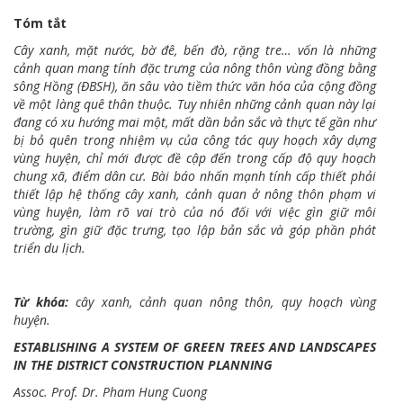
Tóm tắt
Cây xanh, mặt nước, bờ đê, bến đò, rặng tre… vốn là những
cảnh quan mang tính đặc trưng của nông thôn vùng đồng bằng
sông Hồng (ĐBSH), ăn sâu vào tiềm thức văn hóa của cộng đồng
về một làng quê thân thuộc. Tuy nhiên những cảnh quan này lại
đang có xu hướng mai một, mất dần bản sắc và thực tế gần như
bị bỏ quên trong nhiệm vụ của công tác quy hoạch xây dựng
vùng huyện, chỉ mới được đề cập đến trong cấp độ quy hoạch
chung xã, điểm dân cư. Bài báo nhấn mạnh tính cấp thiết phải
thiết lập hệ thống cây xanh, cảnh quan ở nông thôn phạm vi
vùng huyện, làm rõ vai trò của nó đối với việc gìn giữ môi
trường, gìn giữ đặc trưng, tạo lập bản sắc và góp phần phát
triển du lịch.
Từ khóa:
cây xanh, cảnh quan nông thôn, quy hoạch vùng
huyện.
ESTABLISHING A SYSTEM OF GREEN TREES AND LANDSCAPES
IN THE DISTRICT CONSTRUCTION PLANNING
Assoc. Prof. Dr. Pham Hung Cuong