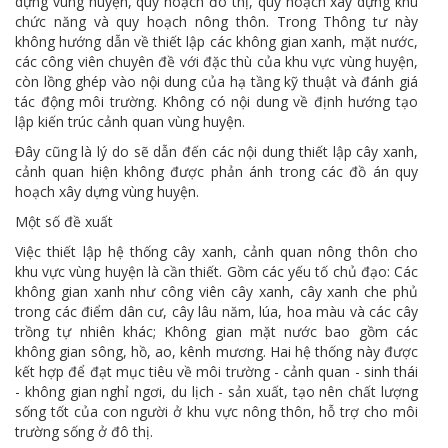
dựng vùng huyện, quy hoạch đô thị, quy hoạch xây dựng khu
chức năng và quy hoạch nông thôn. Trong Thông tư này
không hướng dẫn về thiết lập các không gian xanh, mặt nước,
các công viên chuyên đề với đặc thù của khu vực vùng huyện,
còn lồng ghép vào nội dung của hạ tầng kỹ thuật và đánh giá
tác động môi trường. Không có nội dung về định hướng tạo
lập kiến trúc cảnh quan vùng huyện.
Đây cũng là lý do sẽ dẫn đến các nội dung thiết lập cây xanh,
cảnh quan hiện không được phản ánh trong các đồ án quy
hoạch xây dựng vùng huyện.
Một số đề xuất
Việc thiết lập hệ thống cây xanh, cảnh quan nông thôn cho
khu vực vùng huyện là cần thiết. Gồm các yếu tố chủ đạo: Các
không gian xanh như công viên cây xanh, cây xanh che phủ
trong các điểm dân cư, cây lâu năm, lúa, hoa màu và các cây
trồng tự nhiên khác; Không gian mặt nước bao gồm các
không gian sông, hồ, ao, kênh mương. Hai hệ thống này được
kết hợp để đạt mục tiêu về môi trường - cảnh quan - sinh thái
- không gian nghỉ ngơi, du lịch - sản xuất, tạo nên chất lượng
sống tốt của con người ở khu vực nông thôn, hỗ trợ cho môi
trường sống ở đô thị.