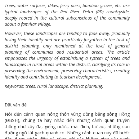
Trees, water surfaces, dikes, ferry piers, bamboo groves, etc. are
typical landscapes of the Red River Delta (RD) countryside,
deeply rooted in the cultural subconscious of the community
about a familiar village.
However, these landscapes are tending to fade away, gradually
losing their identity and are practically forgotten in the task of
district planning, only mentioned at the level of general
planning of communes and residential areas. The article
emphasizes the urgency of establishing a system of trees and
landscapes in rural areas within the district, clarifying its role in
preserving the environment, preserving characteristics, creating
identity and contributing to tourism development.
Keywords: trees, rural landscape, district planning.
Đặt vấn đề
Nói đến cảnh quan nông thôn vùng đồng bằng sông Hồng
(ĐBSH), chúng ta hay nhắc đến những cảnh quan truyền
thống như cây đa, giếng nước, mái đình, bờ ao, những con
đường ngõ lát gạch quanh co. Những cảnh quan này đã bước
đầu được nhận diện và cùng với các không gian cây xanh