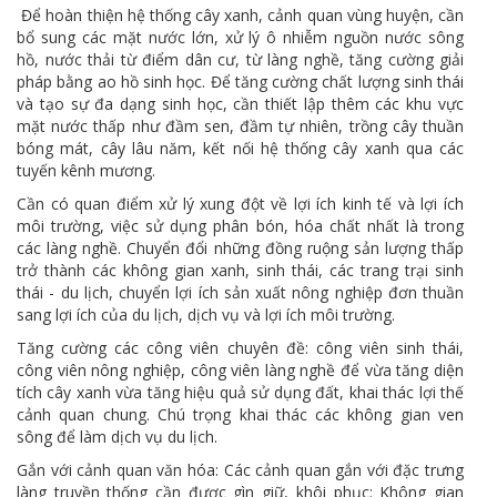
Để hoàn thiện hệ thống cây xanh, cảnh quan vùng huyện, cần
bổ sung các mặt nước lớn, xử lý ô nhiễm nguồn nước sông
hồ, nước thải từ điểm dân cư, từ làng nghề, tăng cường giải
pháp bằng ao hồ sinh học. Để tăng cường chất lượng sinh thái
và tạo sự đa dạng sinh học, cần thiết lập thêm các khu vực
mặt nước thấp như đầm sen, đầm tự nhiên, trồng cây thuần
bóng mát, cây lâu năm, kết nối hệ thống cây xanh qua các
tuyến kênh mương.
Cần có quan điểm xử lý xung đột về lợi ích kinh tế và lợi ích
môi trường, việc sử dụng phân bón, hóa chất nhất là trong
các làng nghề. Chuyển đổi những đồng ruộng sản lượng thấp
trở thành các không gian xanh, sinh thái, các trang trại sinh
thái - du lịch, chuyển lợi ích sản xuất nông nghiệp đơn thuần
sang lợi ích của du lịch, dịch vụ và lợi ích môi trường.
Tăng cường các công viên chuyên đề: công viên sinh thái,
công viên nông nghiệp, công viên làng nghề để vừa tăng diện
tích cây xanh vừa tăng hiệu quả sử dụng đất, khai thác lợi thế
cảnh quan chung. Chú trọng khai thác các không gian ven
sông để làm dịch vụ du lịch.
Gắn với cảnh quan văn hóa: Các cảnh quan gắn với đặc trưng
làng truyền thống cần được gìn giữ, khôi phục: Không gian