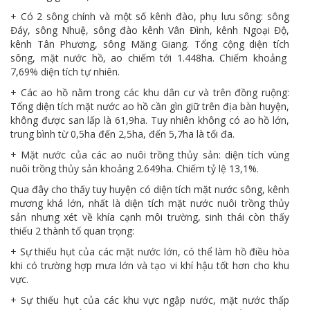
+ Có 2 sông chính và một số kênh đào, phụ lưu sông: sông
Đáy, sông Nhuệ, sông đào kênh Vân Đình, kênh Ngoại Độ,
kênh Tân Phương, sông Măng Giang. Tổng cộng diện tích
sông, mặt nước hồ, ao chiếm tới 1.448ha. Chiếm khoảng
7,69% diện tích tự nhiên.
+ Các ao hồ nằm trong các khu dân cư và trên đồng ruộng:
Tổng diện tích mặt nước ao hồ cần gìn giữ trên địa bàn huyện,
không được san lấp là 61,9ha. Tuy nhiên không có ao hồ lớn,
trung bình từ 0,5ha đến 2,5ha, đến 5,7ha là tối đa.
+ Mặt nước của các ao nuôi trồng thủy sản: diện tích vùng
nuôi trồng thủy sản khoảng 2.649ha. Chiếm tỷ lệ 13,1%.
Qua đây cho thấy tuy huyện có diện tích mặt nước sông, kênh
mương khá lớn, nhất là diện tích mặt nước nuôi trồng thủy
sản nhưng xét về khía cạnh môi trường, sinh thái còn thấy
thiếu 2 thành tố quan trọng:
+ Sự thiếu hụt của các mặt nước lớn, có thể làm hồ điều hòa
khi có trường hợp mưa lớn và tạo vi khí hậu tốt hơn cho khu
vực.
+ Sự thiếu hụt của các khu vực ngập nước, mặt nước thấp