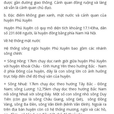
được gần đường giao thông. Cảnh quan đồng ruộng và làng
xã vẫn là cảnh quan chủ đạo.
b. Đặc điểm không gian xanh, mặt nước và cảnh quan của
huyện Phú Xuyên
Huyện Phú Xuyên có quy mô diện tích khoảng 17.143ha, dân
số 231.608 người, là huyện đồng bằng phía Nam Hà Nội.
Về hệ thống mặt nước
Hệ thống sông ngòi huyện Phú Xuyên bao gồm các nhánh
sông chính:
+ Sông Hồng: 17km chạy dọc ranh giới giữa huyện Phú Xuyên
với huyện Khoái Châu - tỉnh Hưng Yên theo hướng Bắc - Nam
ở phía Đông của huyện, đây là con sông lớn có ảnh hưởng
trực tiếp đến chế độ thuỷ văn của huyện.
+ Sông Nhuệ: 17km chạy dọc theo hướng Tây Bắc - Đông
Nam; sông Lương: 12,75km chạy dọc theo hướng Bắc Nam
nối sông Nhuệ với sông Đáy. Một số con sông nhỏ: sông Duy
Tiên (còn gọi là sông Châu Giang, sông Giẽ), sông Đồng
Vàng, sông Ba Đền, sông Vân Đình (kênh Vân Đình). Ngoài ra
trên địa bàn huyện còn có hệ thống mương, ngòi và các hồ,