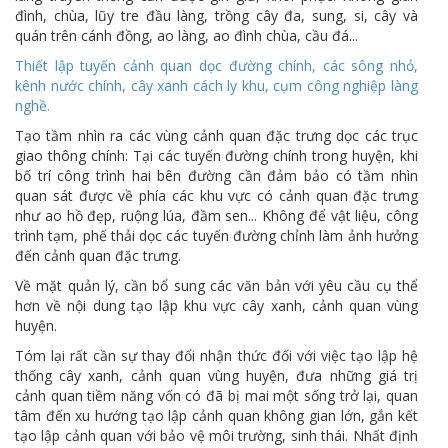
đình, chùa, lũy tre đầu làng, trồng cây đa, sung, si, cây và
quán trên cánh đồng, ao làng, ao đình chùa, cầu đá...
Thiết lập tuyến cảnh quan dọc đường chính, các sông nhỏ,
kênh nước chính, cây xanh cách ly khu, cụm công nghiệp làng
nghề.
Tạo tầm nhìn ra các vùng cảnh quan đặc trưng dọc các trục
giao thông chính: Tại các tuyến đường chính trong huyện, khi
bố trí công trình hai bên đường cần đảm bảo có tầm nhìn
quan sát được về phía các khu vực có cảnh quan đặc trưng
như ao hồ đẹp, ruộng lúa, đầm sen... Không để vật liệu, công
trình tạm, phế thải dọc các tuyến đường chỉnh làm ảnh hưởng
đến cảnh quan đặc trưng.
Về mặt quản lý, cần bổ sung các văn bản với yêu cầu cụ thể
hơn về nội dung tạo lập khu vực cây xanh, cảnh quan vùng
huyện.
Tóm lại rất cần sự thay đổi nhận thức đối với việc tạo lập hệ
thống cây xanh, cảnh quan vùng huyện, đưa những giá trị
cảnh quan tiềm năng vốn có đã bị mai một sống trở lại, quan
tâm đến xu hướng tạo lập cảnh quan không gian lớn, gắn kết
tạo lập cảnh quan với bảo vệ môi trường, sinh thái. Nhất định