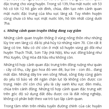
đặc trưng cho vùng huyện. Trong số 139,1ha mặt nước với 53
hồ có tới 12 hồ gắn với đình, chùa, đền tạo nên cảnh quan
mặt nước đặc trưng của khu vực làng xã. Tuy nhiên huyện
cũng chưa có khu vực mặt nước lớn, hồ lớn nhất cũng dưới
7ha.
c. Những cảnh quan truyền thống đang suy giảm
Những cảnh quan truyền thống ở vùng nông thôn như những
lũy tre ven làng cũ đã bị phá hủy từ những năm 70. Còn rất ít
làng có tre. Nếu có chỉ còn ở một số huyện vùng gò đồi như
huyện Thạch Thất, Sơn Tây (Hà Nội), khu vực đồng bằng như
Phú Xuyên, Ứng Hòa đã hầu như không còn.
Những tổ hợp cảnh quan đặc trưng trên đồng ruộng như quán
- cây cổ thụ, cây gạo hoa đỏ ven đê, bụi tre - con đò... đang
mất dần. Những dãy tre ven sông Nhuệ, sông Đáy cũng giảm
do yếu tố bảo vệ đê ngăn chặn lụt lội không còn được coi
trọng. Hiện chỉ còn chủ yếu là cây xanh khu vực đền miếu,
chùa trên cánh đồng. Những tổ hợp cảnh quan đặc trưng xét
trên góc độ sử dụng đất đều được coi là đất nông nghiệp,
không có phân biệt theo vai trò tạo lập cảnh quan.
Trong tầm nhìn trên nhiều tuyến đường chính của các huyện