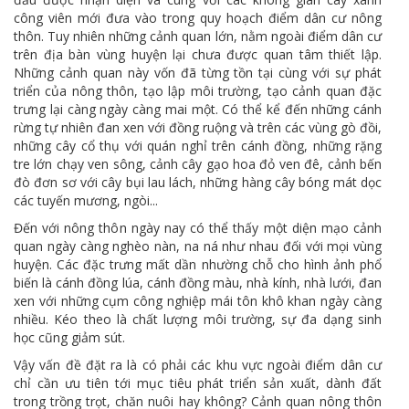
công viên mới đưa vào trong quy hoạch điểm dân cư nông
thôn. Tuy nhiên những cảnh quan lớn, nằm ngoài điểm dân cư
trên địa bàn vùng huyện lại chưa được quan tâm thiết lập.
Những cảnh quan này vốn đã từng tồn tại cùng với sự phát
triển của nông thôn, tạo lập môi trường, tạo cảnh quan đặc
trưng lại càng ngày càng mai một. Có thể kể đến những cánh
rừng tự nhiên đan xen với đồng ruộng và trên các vùng gò đồi,
những cây cổ thụ với quán nghỉ trên cánh đồng, những rặng
tre lớn chạy ven sông, cảnh cây gạo hoa đỏ ven đê, cảnh bến
đò đơn sơ với cây bụi lau lách, những hàng cây bóng mát dọc
các tuyến mương, ngòi...
Đến với nông thôn ngày nay có thể thấy một diện mạo cảnh
quan ngày càng nghèo nàn, na ná như nhau đối với mọi vùng
huyện. Các đặc trưng mất dần nhường chỗ cho hình ảnh phổ
biến là cánh đồng lúa, cánh đồng màu, nhà kính, nhà lưới, đan
xen với những cụm công nghiệp mái tôn khô khan ngày càng
nhiều. Kéo theo là chất lượng môi trường, sự đa dạng sinh
học cũng giảm sút.
Vậy vấn đề đặt ra là có phải các khu vực ngoài điểm dân cư
chỉ cần ưu tiên tới mục tiêu phát triển sản xuất, dành đất
trong trồng trọt, chăn nuôi hay không? Cảnh quan nông thôn