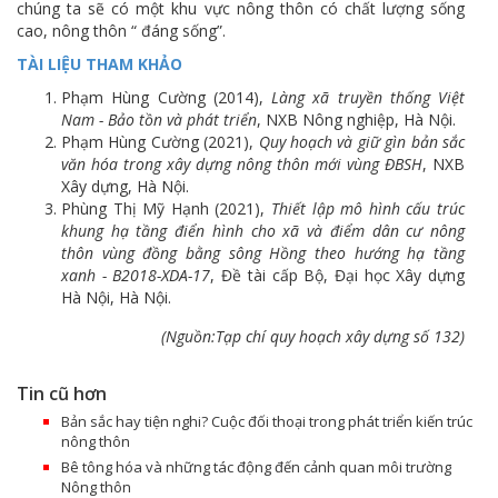
chúng ta sẽ có một khu vực nông thôn có chất lượng sống
cao, nông thôn “ đáng sống”.
TÀI LIỆU THAM KHẢO
Phạm Hùng Cường (2014),
Làng xã truyền thống Việt
Nam - Bảo tồn và phát triển
, NXB Nông nghiệp, Hà Nội.
Phạm Hùng Cường (2021),
Quy hoạch và giữ gìn bản sắc
văn hóa trong xây dựng nông thôn mới vùng ĐBSH
, NXB
Xây dựng, Hà Nội.
Phùng Thị Mỹ Hạnh (2021),
Thiết lập mô hình cấu trúc
khung hạ tầng điển hình cho xã và điểm dân cư nông
thôn vùng đồng bằng sông Hồng theo hướng hạ tầng
xanh - B2018-XDA-17
, Đề tài cấp Bộ, Đại học Xây dựng
Hà Nội, Hà Nội.
(Nguồn:Tạp chí quy hoạch xây dựng số 132)
Tin cũ hơn
Bản sắc hay tiện nghi? Cuộc đối thoại trong phát triển kiến trúc
nông thôn
Bê tông hóa và những tác động đến cảnh quan môi trường
Nông thôn