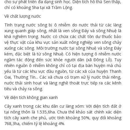
cho sự phát triển đa dạng sinh học. Diện tích hồ thả Sen thấp,
chỉ có khoảng 5ha tại xã Trầm Lộng.
Về chất lượng nước
Tình trạng nước sông bị ô nhiễm do nước thải từ các làng
xung quanh giáp sông, nhất là ven sông Đáy và sông Nhuệ là
khá nghiêm trọng. Nước có chứa các chất tồn dư thuốc bảo
vệ thực vật của khu vực sản xuất nông nghiệp ven sông chảy
xuống các sông. Môi trường nước tại sông Nhuệ và sông Đáy
kém, đặc biệt là từ sông Nhuệ. Có hiện tượng ô nhiễm nước
ngầm tác động đến sức khỏe người dân (xã Đông Lỗ). Tuy
nhiên nguồn ô nhiễm không chỉ có tại địa bàn huyện mà chủ
yếu là từ các khu vực đầu nguồn, từ các xã của huyện Thanh
Oai, Thường Tín... Các xã chưa có trạm xử lý nước thải riêng,
nước thải sinh hoạt và làng nghề thoát trực tiếp ra các kênh
tiêu và chảy ra sông.
Về diện tích không gian xanh
Cây xanh trong các khu dân cư làng xóm: Với diện tích đất ở
tại nông thôn là 1.535,6ha. Chưa thể khảo sát chính xác diện
tích cây xanh che phủ, ước tính khoảng 50%, quy đổi khoảng
768,3ha, chiếm tỷ lệ khoảng 4%.