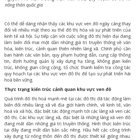
nông thôn quốc gia
Có thể dễ dàng nhận thấy các khu vực ven đô ngày càng thay
đổi về nhiều mặt theo xu thế đô thị hóa và sự phát triển của
kinh tế xã hội. Sự tiếp cận với cuộc sống đô thị hiện đại đang
làm biến đổi mai một dần những giá trị truyền thống về văn
hóa, kiến trúc, cảnh quan thiên nhiên làng xã. Chính phủ cần
ban hành các văn bản, quy phạm hướng dẫn, cung cấp thông
tin, định hướng quản lý xây dựng hạ tầng, không gian kiến
trúc, không gian công cộng, tổ chức thanh kiểm tra công tác
quy hoạch tại các khu vực ven đô thị để tạo sự phát triển hài
hoà bền vững.
Thực trạng kiến trúc cảnh quan khu vực ven đô
Quá trình đô thị hoá mạnh mẽ tại các đô thị đã tác động làm
biến đổi nhiều làng xã về địa giới hành chính, về kinh tế, văn
hoá và xã hội, đặc biệt tác động mạnh tới các làng xã ven các
đô thị. Các khu vực làng xã, đặc biệt là những làng xã ven đô
đang mất dần những giá trị truyền thống. Hình thức kiến trúc
tại đây đang mất dần bản sắc riêng. Hầu hết các công trình
xây dựng từ nông thôn đến đô thị được thiết kế giống nhau.