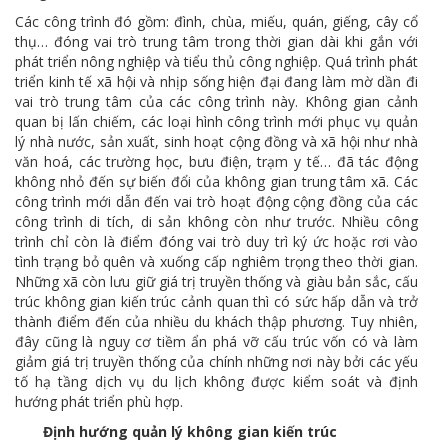
Các công trình đó gồm: đình, chùa, miếu, quán, giếng, cây cổ
thụ… đóng vai trò trung tâm trong thời gian dài khi gắn với
phát triển nông nghiệp và tiểu thủ công nghiệp. Quá trình phát
triển kinh tế xã hội và nhịp sống hiện đại đang làm mờ dần đi
vai trò trung tâm của các công trình này. Không gian cảnh
quan bị lấn chiếm, các loại hình công trình mới phục vụ quản
lý nhà nước, sản xuất, sinh hoạt cộng đồng và xã hội như nhà
văn hoá, các trường học, bưu điện, trạm y tế… đã tác động
không nhỏ đến sự biến đổi của không gian trung tâm xã. Các
công trình mới dẫn đến vai trò hoạt động cộng đồng của các
công trình di tích, di sản không còn như trước. Nhiều công
trình chỉ còn là điểm đóng vai trò duy trì ký ức hoặc rơi vào
tình trạng bỏ quên và xuống cấp nghiêm trọng theo thời gian.
Những xã còn lưu giữ giá trị truyền thống và giàu bản sắc, cấu
trúc không gian kiến trúc cảnh quan thì có sức hấp dẫn và trở
thành điểm đến của nhiều du khách thập phương. Tuy nhiên,
đây cũng là nguy cơ tiềm ẩn phá vỡ cấu trúc vốn có và làm
giảm giá trị truyền thống của chính những nơi này bởi các yếu
tố hạ tầng dịch vụ du lịch không được kiểm soát và định
hướng phát triển phù hợp.
Định hướng quản lý không gian kiến trúc