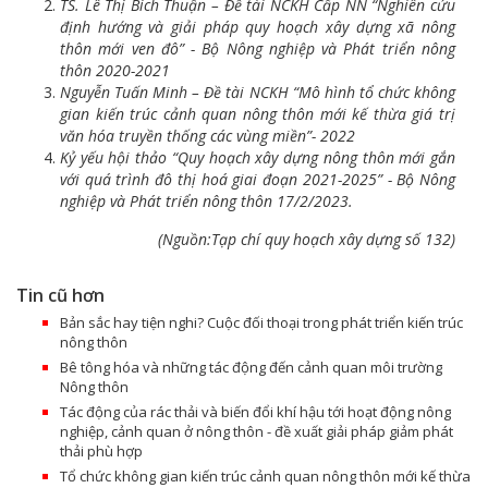
TS. Lê Thị Bích Thuận – Đề tài NCKH Cấp NN “Nghiên cứu
định hướng và giải pháp quy hoạch xây dựng xã nông
thôn mới ven đô” - Bộ Nông nghiệp và Phát triển nông
thôn 2020-2021
Nguyễn Tuấn Minh – Đề tài NCKH “Mô hình tổ chức không
gian kiến trúc cảnh quan nông thôn mới kế thừa giá trị
văn hóa truyền thống các vùng miền”- 2022
Kỷ yếu hội thảo “Quy hoạch xây dựng nông thôn mới gắn
với quá trình đô thị hoá giai đoạn 2021-2025” - Bộ Nông
nghiệp và Phát triển nông thôn 17/2/2023.
(Nguồn:Tạp chí quy hoạch xây dựng số 132)
Tin cũ hơn
Bản sắc hay tiện nghi? Cuộc đối thoại trong phát triển kiến trúc
nông thôn
Bê tông hóa và những tác động đến cảnh quan môi trường
Nông thôn
Tác động của rác thải và biến đổi khí hậu tới hoạt động nông
nghiệp, cảnh quan ở nông thôn - đề xuất giải pháp giảm phát
thải phù hợp
Tổ chức không gian kiến trúc cảnh quan nông thôn mới kế thừa