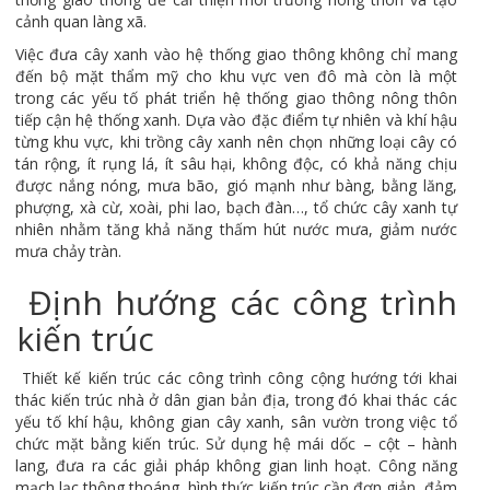
cảnh quan làng xã.
Việc đưa cây xanh vào hệ thống giao thông không chỉ mang
đến bộ mặt thẩm mỹ cho khu vực ven đô mà còn là một
trong các yếu tố phát triển hệ thống giao thông nông thôn
tiếp cận hệ thống xanh. Dựa vào đặc điểm tự nhiên và khí hậu
từng khu vực, khi trồng cây xanh nên chọn những loại cây có
tán rộng, ít rụng lá, ít sâu hại, không độc, có khả năng chịu
được nắng nóng, mưa bão, gió mạnh như bàng, bằng lăng,
phượng, xà cừ, xoài, phi lao, bạch đàn…, tổ chức cây xanh tự
nhiên nhằm tăng khả năng thấm hút nước mưa, giảm nước
mưa chảy tràn.
Định hướng các công trình
kiến trúc
Thiết kế kiến trúc các công trình công cộng hướng tới khai
thác kiến trúc nhà ở dân gian bản địa, trong đó khai thác các
yếu tố khí hậu, không gian cây xanh, sân vườn trong việc tổ
chức mặt bằng kiến trúc. Sử dụng hệ mái dốc – cột – hành
lang, đưa ra các giải pháp không gian linh hoạt. Công năng
mạch lạc thông thoáng, hình thức kiến trúc cần đơn giản, đảm