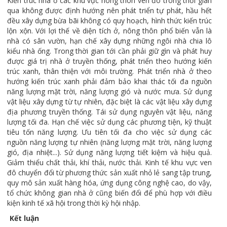
Kiến trúc nhà ở các khu vực nông thôn ven đô trong thời gian
qua không được định hướng nên phát triển tự phát, hầu hết
đều xây dựng bừa bãi không có quy hoạch, hình thức kiến trúc
lộn xộn. Với lợi thế về diện tích ở, nông thôn phổ biến vẫn là
nhà có sân vườn, hạn chế xây dựng những ngôi nhà chia lô
kiểu nhà ống. Trong thời gian tới cần phải giữ gìn và phát huy
được giá trị nhà ở truyền thống, phát triển theo hướng kiến
trúc xanh, thân thiện với môi trường. Phát triển nhà ở theo
hướng kiến trúc xanh phải đảm bảo khai thác tối đa nguồn
năng lượng mặt trời, năng lượng gió và nước mưa. Sử dụng
vật liệu xây dựng từ tự nhiên, đặc biệt là các vật liệu xây dựng
địa phương truyền thống. Tái sử dụng nguyên vật liệu, năng
lượng tối đa. Hạn chế việc sử dụng các phương tiện, kỹ thuật
tiêu tốn năng lượng. Ưu tiên tối đa cho việc sử dụng các
nguồn năng lượng tự nhiên (năng lượng mặt trời, năng lượng
gió, địa nhiệt...). Sử dụng năng lượng tiết kiệm và hiệu quả.
Giảm thiểu chất thải, khí thải, nước thải. Kinh tế khu vực ven
đô chuyển đổi từ phương thức sản xuất nhỏ lẻ sang tập trung,
quy mô sản xuất hàng hóa, ứng dụng công nghệ cao, do vậy,
tổ chức không gian nhà ở cũng biến đổi để phù hợp với điều
kiện kinh tế xã hội trong thời kỳ hội nhập.
Kết luận