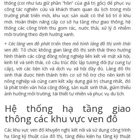
thống (coi như lưu giữ phần “hồn” của giá trị gốc) để phục vụ
công tác nghiên cứu và khách tham quan du lịch trong môi
trường phát triển mới, khu vực sản xuất có thể bố trí ở khu
mới. Hoàn thiện nâng cấp cơ sở hạ tầng như giao thông, hệ
thống các công trình thu gom rác, nước thải, xử lý ô nhiễm
môi trường theo định hướng xanh.
+ Các làng ven đô phát triển theo mô hình làng đô thị sinh thái
ven đô:
Tổ chức không gian làng đô thị sinh thái theo hướng
hình thành các cộng đồng nông nghiệp liên kết về mặt xã hội,
kinh tế và sinh thái, có cấu trúc độc lập tương đối (tự cung tự
cấp), với các tiện ích và dịch vụ xã hội đầy đủ. Làng đô thị
sinh thái được hình thành trên cơ sở hỗ trợ cho nền kinh tế
nông nghiệp và cùng cam kết xây dựng giá trị chung nhất, đó
là phát triển văn hóa cộng đồng, sản xuất sinh thái, giảm thiểu
ảnh hưởng môi trường, tái thiết tự nhiên và phục vụ du lịch.
Hệ thống hạ tầng giao
thông các khu vực ven đô
Các khu vực ven đô khuyến nghị kết nối và sử dụng công trình
hạ tầng kỹ thuật của đô thị, tăng điều kiện hạ tầng kỹ thuật