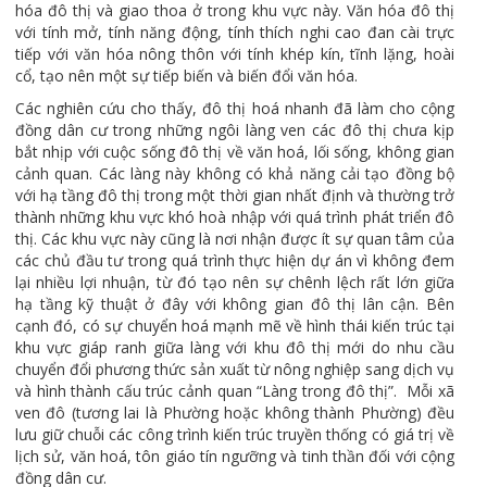
hóa đô thị và giao thoa ở trong khu vực này. Văn hóa đô thị
với tính mở, tính năng động, tính thích nghi cao đan cài trực
tiếp với văn hóa nông thôn với tính khép kín, tĩnh lặng, hoài
cổ, tạo nên một sự tiếp biến và biến đổi văn hóa.
Các nghiên cứu cho thấy, đô thị hoá nhanh đã làm cho cộng
đồng dân cư trong những ngôi làng ven các đô thị chưa kịp
bắt nhịp với cuộc sống đô thị về văn hoá, lối sống, không gian
cảnh quan. Các làng này không có khả năng cải tạo đồng bộ
với hạ tầng đô thị trong một thời gian nhất định và thường trở
thành những khu vực khó hoà nhập với quá trình phát triển đô
thị. Các khu vực này cũng là nơi nhận được ít sự quan tâm của
các chủ đầu tư trong quá trình thực hiện dự án vì không đem
lại nhiều lợi nhuận, từ đó tạo nên sự chênh lệch rất lớn giữa
hạ tầng kỹ thuật ở đây với không gian đô thị lân cận. Bên
cạnh đó, có sự chuyển hoá mạnh mẽ về hình thái kiến trúc tại
khu vực giáp ranh giữa làng với khu đô thị mới do nhu cầu
chuyển đổi phương thức sản xuất từ nông nghiệp sang dịch vụ
và hình thành cấu trúc cảnh quan “Làng trong đô thị”. Mỗi xã
ven đô (tương lai là Phường hoặc không thành Phường) đều
lưu giữ chuỗi các công trình kiến trúc truyền thống có giá trị về
lịch sử, văn hoá, tôn giáo tín ngưỡng và tinh thần đối với cộng
đồng dân cư.