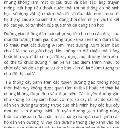
nhưng không làm mất đi cấu trúc và bản sắc làng truyền
thống. Kết hợp tiêu thoát nước thải tới hệ thống ao hồ sinh
học, sử dụng vật liệu thẩm thấu tốt và đưa dẫn nước mưa tới
hệ thống các ao hồ sinh thái, đồng thời đảm nhiệm vai trò kết
nối các yếu tố tự nhiên của quá trình đa dạng sinh học.
Đường giao thông đảm bảo phục vụ tốt cho nhu cầu đi lại của
mọi đối tượng tham gia. Đường trục xã và liên thôn đảm bảo
tối thiểu mặt cắt đường 9-15m, mặt đường 7,5m (đảm bảo
cho 2 làn xe cơ giới chạy). Nơi không có điều kiện mặt bằng
hoặc khu vực ở đã có mật độ xây dựng cao, đường thôn xóm
có thể tổ chức đường 1 làn xe và các điểm tránh nhau, tổ
chức các bãi đỗ xe phục vụ cho bán kính đi lại 500m tương tự
như đô thị loại V.
Hệ thống cây xanh trên các tuyến đường giao thông nông
thôn hiện nay không được quan tâm thiết kế hoặc có thiết kế
nhưng không được đưa vào thực hiện. Các tuyến đường gần
như không có cây xanh hoặc có một số cây rải rác do các hộ
dân ven đường tự trồng trước cửa nhà mình hay các bụi cây
mọc dại ven đường. Một số tuyến đường giao thông nông
thôn có cây xanh đa phần là các hàng rào ngăn cách giữa các
hộ dân ven đường. Vì vậy cần đưa hệ thống cây xanh vào hệ
thống giao thông để cải thiện môi trường nông thôn và tạo