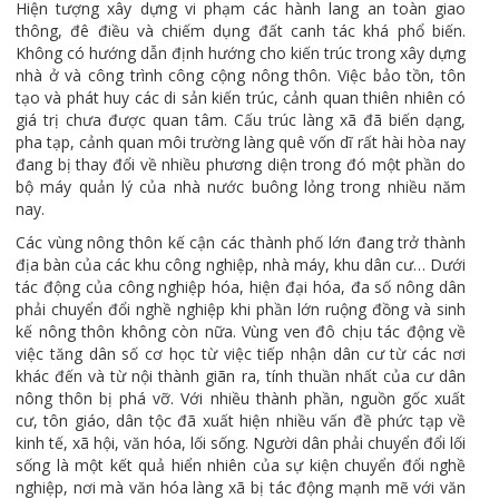
Hiện tượng xây dựng vi phạm các hành lang an toàn giao
thông, đê điều và chiếm dụng đất canh tác khá phổ biến.
Không có hướng dẫn định hướng cho kiến trúc trong xây dựng
nhà ở và công trình công cộng nông thôn. Việc bảo tồn, tôn
tạo và phát huy các di sản kiến trúc, cảnh quan thiên nhiên có
giá trị chưa được quan tâm. Cấu trúc làng xã đã biến dạng,
pha tạp, cảnh quan môi trường làng quê vốn dĩ rất hài hòa nay
đang bị thay đổi về nhiều phương diện trong đó một phần do
bộ máy quản lý của nhà nước buông lỏng trong nhiều năm
nay.
Các vùng nông thôn kế cận các thành phố lớn đang trở thành
địa bàn của các khu công nghiệp, nhà máy, khu dân cư… Dưới
tác động của công nghiệp hóa, hiện đại hóa, đa số nông dân
phải chuyển đổi nghề nghiệp khi phần lớn ruộng đồng và sinh
kế nông thôn không còn nữa. Vùng ven đô chịu tác động về
việc tăng dân số cơ học từ việc tiếp nhận dân cư từ các nơi
khác đến và từ nội thành giãn ra, tính thuần nhất của cư dân
nông thôn bị phá vỡ. Với nhiều thành phần, nguồn gốc xuất
cư, tôn giáo, dân tộc đã xuất hiện nhiều vấn đề phức tạp về
kinh tế, xã hội, văn hóa, lối sống. Người dân phải chuyển đổi lối
sống là một kết quả hiển nhiên của sự kiện chuyển đổi nghề
nghiệp, nơi mà văn hóa làng xã bị tác động mạnh mẽ với văn