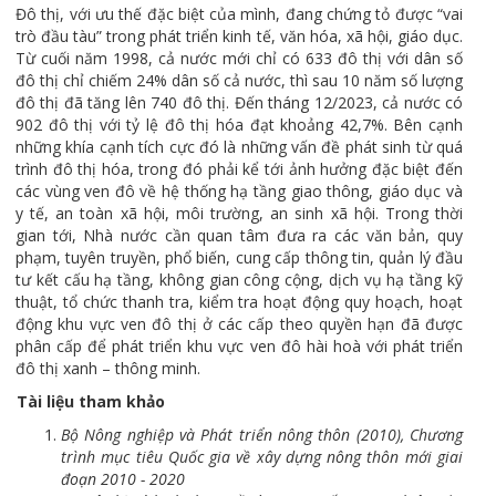
Đô thị, với ưu thế đặc biệt của mình, đang chứng tỏ được “vai
trò đầu tàu” trong phát triển kinh tế, văn hóa, xã hội, giáo dục.
Từ cuối năm 1998, cả nước mới chỉ có 633 đô thị với dân số
đô thị chỉ chiếm 24% dân số cả nước, thì sau 10 năm số lượng
đô thị đã tăng lên 740 đô thị. Đến tháng 12/2023, cả nước có
902 đô thị với tỷ lệ đô thị hóa đạt khoảng 42,7%. Bên cạnh
những khía cạnh tích cực đó là những vấn đề phát sinh từ quá
trình đô thị hóa, trong đó phải kể tới ảnh hưởng đặc biệt đến
các vùng ven đô về hệ thống hạ tầng giao thông, giáo dục và
y tế, an toàn xã hội, môi trường, an sinh xã hội. Trong thời
gian tới, Nhà nước cần quan tâm đưa ra các văn bản, quy
phạm, tuyên truyền, phổ biến, cung cấp thông tin, quản lý đầu
tư kết cấu hạ tầng, không gian công cộng, dịch vụ hạ tầng kỹ
thuật, tổ chức thanh tra, kiểm tra hoạt động quy hoạch, hoạt
động khu vực ven đô thị ở các cấp theo quyền hạn đã được
phân cấp để phát triển khu vực ven đô hài hoà với phát triển
đô thị xanh – thông minh.
Tài liệu tham khảo
Bộ Nông nghiệp và Phát triển nông thôn (2010), Chương
trình mục tiêu Quốc gia về xây dựng nông thôn mới giai
đoạn 2010 - 2020