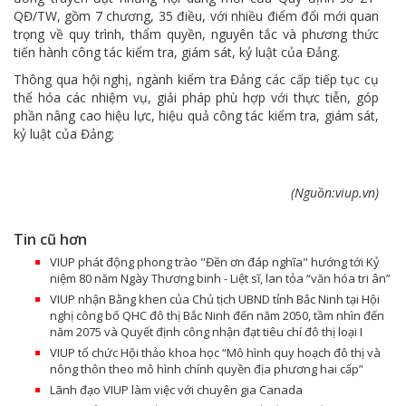
QĐ/TW, gồm 7 chương, 35 điều, với nhiều điểm đổi mới quan
trọng về quy trình, thẩm quyền, nguyên tắc và phương thức
tiến hành công tác kiểm tra, giám sát, kỷ luật của Đảng.
Thông qua hội nghị, ngành kiểm tra Đảng các cấp tiếp tục cụ
thể hóa các nhiệm vụ, giải pháp phù hợp với thực tiễn, góp
phần nâng cao hiệu lực, hiệu quả công tác kiểm tra, giám sát,
kỷ luật của Đảng;
(Nguồn:viup.vn)
Tin cũ hơn
VIUP phát động phong trào "Đền ơn đáp nghĩa" hướng tới Kỷ
niệm 80 năm Ngày Thương binh - Liệt sĩ, lan tỏa “văn hóa tri ân”
VIUP nhận Bằng khen của Chủ tịch UBND tỉnh Bắc Ninh tại Hội
nghị công bố QHC đô thị Bắc Ninh đến năm 2050, tầm nhìn đến
năm 2075 và Quyết định công nhận đạt tiêu chí đô thị loại I
VIUP tổ chức Hội thảo khoa học “Mô hình quy hoạch đô thị và
nông thôn theo mô hình chính quyền địa phương hai cấp”
Lãnh đạo VIUP làm việc với chuyên gia Canada