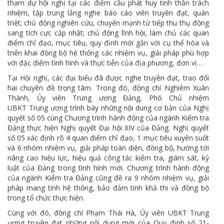
tham dự hội nghị tại các điểm cầu phát huy tinh thần trách
nhiệm, tập trung lắng nghe báo cáo viên truyền đạt, quán
triệt; chủ động nghiên cứu, chuyển mạnh từ tiếp thu thụ động
sang tích cực cập nhật; chủ động lĩnh hội, làm chủ các quan
điểm chỉ đạo, mục tiêu, quy định mới gắn với cụ thể hóa và
triển khai đồng bộ hệ thống các nhiệm vụ, giải pháp phù hợp
với đặc điểm tình hình và thực tiễn của địa phương, đơn vị…
Tại Hội nghị, các đại biểu đã được nghe truyền đạt, trao đổi
hai chuyên đề trọng tâm. Trong đó, đồng chí Nghiêm Xuân
Thành, Ủy viên Trung ương Đảng, Phó Chủ nhiệm
UBKT Trung ương trình bày những nội dung cơ bản của Nghị
quyết số 05 cùng Chương trình hành động của ngành Kiểm tra
Đảng thực hiện Nghị quyết Đại hội XIV của Đảng. Nghị quyết
số 05 xác định rõ 4 quan điểm chỉ đạo, 1 mục tiêu xuyên suốt
và 6 nhóm nhiệm vụ, giải pháp toàn diện, đồng bộ, hướng tới
nâng cao hiệu lực, hiệu quả công tác kiểm tra, giám sát, kỷ
luật của Đảng trong tình hình mới. Chương trình hành động
của ngành Kiểm tra Đảng cũng đề ra 9 nhóm nhiệm vụ, giải
pháp mang tính hệ thống, bảo đảm tính khả thi và đồng bộ
trong tổ chức thực hiện.
Cùng với đó, đồng chí Phạm Thái Hà, Ủy viên UBKT Trung
ương truyền đạt những nội dung mới của Quy định số 21-