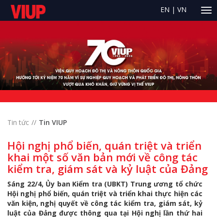
EN
|
VN
Tin tức
Tin VIUP
Hội nghị phổ biến, quán triệt và triển
khai một số văn bản mới về công tác
kiểm tra, giám sát và kỷ luật của Đảng
Sáng 22/4, Ủy ban Kiểm tra (UBKT) Trung ương tổ chức
Hội nghị phổ biến, quán triệt và triển khai thực hiện các
văn kiện, nghị quyết về công tác kiểm tra, giám sát, kỷ
luật của Đảng được thông qua tại Hội nghị lần thứ hai