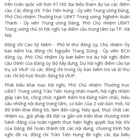
trên toàn quốc với hơn 97.100 đại biểu tham dự tại các điểm
cầu. Các đồng chí: Trần Tiến Hưng - Ủy viên Trung ương Đảng,
Phó Chủ nhiệm Thường trực UBKT Trung ương; Nghiêm Xuân
Thành - Ủy viên Trung ương Đảng, Phó Chủ nhiệm UBKT
Trung ương chủ trì hội nghị tại điểm cầu trung tâm tại TP. Hà
Nội.
Đồng chí Cao Sỹ Niêm - Phó bí thư đảng ủy, Chủ nhiệm Ủy
ban kiểm tra; đồng chí Nguyễn Trung Dũng - Ủy viên BCH
đảng ủy, Phó Chủ nhiệm Ủy ban kiểm tra dự hội nghị điểm
cầu chính của Đảng ủy Bộ Xây dựng. Dự hội nghị điểm cầu tại
trụ sở VIUP có các đồng chí trong Ủy ban kiểm tra và bí thư
các chi bộ trực thuộc đảng bộ VIUP.
Phát biểu khai mạc hội nghị, Phó Chủ nhiệm Thường trực
UBKT Trung ương Trần Tiến Hưng nhấn mạnh, hội nghị nhằm
giúp cán bộ, công chức ngành Kiểm tra Đảng nắm chắc, hiểu
sâu những nội dung trọng tâm, cơ bản của 2 văn bản mới, từ
đó triển khai đồng bộ, làm đến cùng, hiệu quả, thực chất các
nhiệm vụ, giải pháp đã đặt ra gắn với triển khai chương trình
hành động của toàn ngành thực hiện Nghị quyết Đại hội XIV
của Đảng. Để hoàn thành tốt các nội dung, chương trình hội
nghị đề ra, đồng chí Trần Tiến Hưng đề nghị các đại biểu