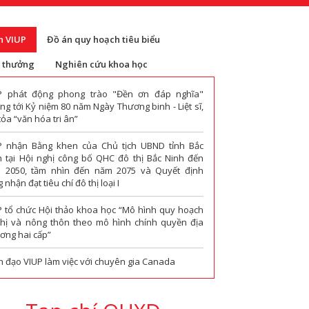
n VIUP
Đồ án quy hoạch tiêu biểu
i thưởng
Nghiên cứu khoa học
P phát động phong trào "Đền ơn đáp nghĩa"
g tới Kỷ niệm 80 năm Ngày Thương binh - Liệt sĩ,
tỏa “văn hóa tri ân”
P nhận Bằng khen của Chủ tịch UBND tỉnh Bắc
h tại Hội nghị công bố QHC đô thị Bắc Ninh đến
 2050, tầm nhìn đến năm 2075 và Quyết định
 nhận đạt tiêu chí đô thị loại I
P tổ chức Hội thảo khoa học “Mô hình quy hoạch
thị và nông thôn theo mô hình chính quyền địa
ơng hai cấp”
h đạo VIUP làm việc với chuyên gia Canada