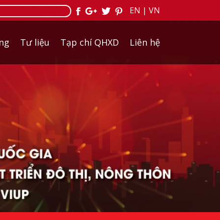
EN
|
VN
ởng
Tư liệu
Tạp chí QHXD
Liên hệ