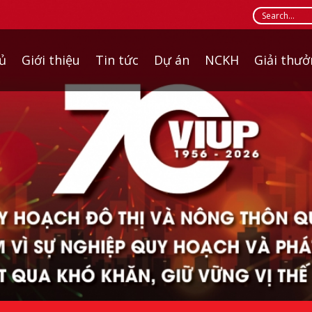
ủ
Giới thiệu
Tin tức
Dự án
NCKH
Giải thư