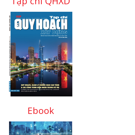
Tạp chí QHXD
Ebook