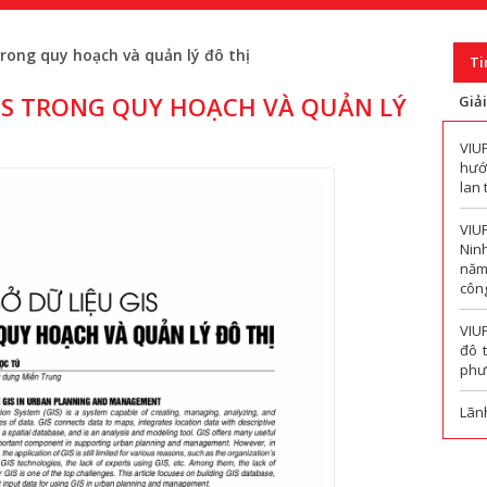
rong quy hoạch và quản lý đô thị
Ti
IS TRONG QUY HOẠCH VÀ QUẢN LÝ
Giả
VIU
hướn
lan 
VIU
Nin
năm
công
VIU
đô 
phư
Lãn