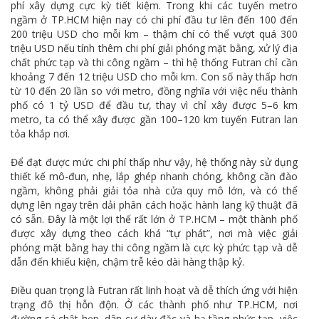
phí xây dựng cực kỳ tiết kiệm. Trong khi các tuyến metro
ngầm ở TP.HCM hiện nay có chi phí đầu tư lên đến 100 đến
200 triệu USD cho mỗi km – thậm chí có thể vượt quá 300
triệu USD nếu tính thêm chi phí giải phóng mặt bằng, xử lý địa
chất phức tạp và thi công ngầm – thì hệ thống Futran chỉ cần
khoảng 7 đến 12 triệu USD cho mỗi km. Con số này thấp hơn
từ 10 đến 20 lần so với metro, đồng nghĩa với việc nếu thành
phố có 1 tỷ USD để đầu tư, thay vì chỉ xây được 5–6 km
metro, ta có thể xây được gần 100–120 km tuyến Futran lan
tỏa khắp nơi.
Để đạt được mức chi phí thấp như vậy, hệ thống này sử dụng
thiết kế mô-đun, nhẹ, lắp ghép nhanh chóng, không cần đào
ngầm, không phải giải tỏa nhà cửa quy mô lớn, và có thể
dựng lên ngay trên dải phân cách hoặc hành lang kỹ thuật đã
có sẵn. Đây là một lợi thế rất lớn ở TP.HCM – một thành phố
được xây dựng theo cách khá “tự phát”, nơi mà việc giải
phóng mặt bằng hay thi công ngầm là cực kỳ phức tạp và dễ
dẫn đến khiếu kiện, chậm trễ kéo dài hàng thập kỷ.
Điều quan trọng là Futran rất linh hoạt và dễ thích ứng với hiện
trạng đô thị hỗn độn. Ở các thành phố như TP.HCM, nơi
đường sá chật hẹp, dân cư dày đặc và hạ tầng phức tạp, việc