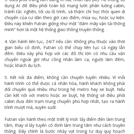
dụng AI để điều phối toàn bộ mạng lưới: phân luồng cabin,
tránh tắc nghẽn, tối ưu lộ trình, và thậm chí học thói quen di
chuyển của cư dân theo giờ cao điểm, mùa vụ, hoặc sự kiện.
Điều này khiến Futran giống như một “đám mây vận tải thông
minh” hơn là một hệ thống giao thông truyền thống.
4. Vận hành liên tục, 24/7 nếu cần: Không phụ thuộc vào thời
gian biểu cố định, Futran có thể chạy liên tục cả ngày lẫn
đêm. Điều này phù hợp với các đô thị lớn có nhu cầu vận
chuyển ngoài giờ như công nhân làm ca, người làm đêm,
hoặc khách du lịch.
5. Kết nối đa điểm, không cần chuyển tuyến nhiều: Vì mỗi
hành trình có thể được cá nhân hóa, hành khách không phải
đổi chuyến quá nhiều như trong hệ metro hay xe buýt. Nếu
cần kết nối với metro hoặc xe buýt, hệ thống sẽ điều phối
cabin đưa đến trạm trung chuyển phù hợp nhất, tạo ra hành
trình mượt mà, xuyên suốt.
Futran vận hành theo một triết lý mới: lấy điểm đến làm trung
tâm, thay vì lấy tuyến cố định làm trung tâm như cách truyền
thống. Đây chính là bước nhảy vọt trong tư duy quy hoạch