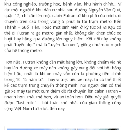
khu công nghiệp, trường học, bệnh viện, khu hành chính… Ví
dụ: một người ở khu dân cư phía sau đường Nguyễn Văn Quá,
quận 12, chỉ cần lên một cabin Futran từ khu phố của mình, di
chuyển trên cao trong vòng 5 phút là tới trạm metro Bến
Thành – Suối Tiên. Hoặc một sinh viên ở ký túc xá ĐHQG có
thể đi Futran ra ga metro gần nhất, không cần chen chúc xe
buýt hay băng qua đường lớn nguy hiểm. Kết nối này không
phải “tuyến dọc” mà là “tuyến đan xen”, giống như mao mạch
của hệ thống metro.
Hơn nữa, Futran không cần mặt bằng lớn, không chiếm vỉa hè
hay làn đường xe máy nên không gây xung đột với hệ thống
hiện hữu, nhất là khi xe máy vẫn còn là phương tiện chính
trong 10–15 năm tới. Thay vì triệt tiêu xe máy, ta có thể thiết
kế các trạm trung chuyển thông minh, nơi người dân có thể
gửi xe máy tại một cụm điểm đỗ rồi chuyển lên cabin Futran –
nhanh hơn, mát mẻ hơn, và an toàn hơn. Điều này giải quyết
được "last mile" – bài toán khó nhất của giao thông công
cộng Việt Nam từ trước đến nay.