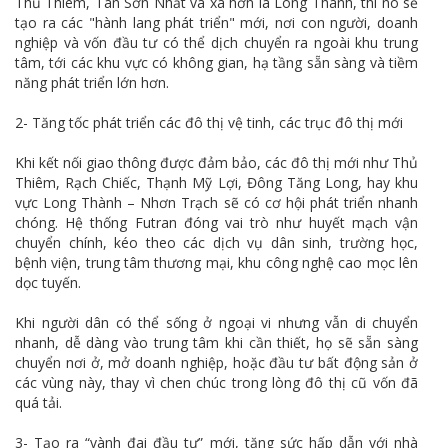
Thủ Thiêm, Tân Sơn Nhất và xa hơn là Long Thành, thì nó sẽ
tạo ra các "hành lang phát triển" mới, nơi con người, doanh
nghiệp và vốn đầu tư có thể dịch chuyển ra ngoài khu trung
tâm, tới các khu vực có không gian, hạ tầng sẵn sàng và tiềm
năng phát triển lớn hơn.
2- Tăng tốc phát triển các đô thị vệ tinh, các trục đô thị mới
Khi kết nối giao thông được đảm bảo, các đô thị mới như Thủ
Thiêm, Rạch Chiếc, Thạnh Mỹ Lợi, Đông Tăng Long, hay khu
vực Long Thành – Nhơn Trạch sẽ có cơ hội phát triển nhanh
chóng. Hệ thống Futran đóng vai trò như huyết mạch vận
chuyển chính, kéo theo các dịch vụ dân sinh, trường học,
bệnh viện, trung tâm thương mại, khu công nghệ cao mọc lên
dọc tuyến.
Khi người dân có thể sống ở ngoại vi nhưng vẫn di chuyển
nhanh, dễ dàng vào trung tâm khi cần thiết, họ sẽ sẵn sàng
chuyển nơi ở, mở doanh nghiệp, hoặc đầu tư bất động sản ở
các vùng này, thay vì chen chúc trong lòng đô thị cũ vốn đã
quá tải.
3- Tạo ra “vành đai đầu tư” mới, tăng sức hấp dẫn với nhà