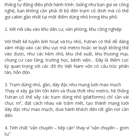
thống tự động điều phối hành trình. Giống như bạn gọi xe công
nghệ, bạn không cần phải đi bộ đến trạm cố định mà có thể
gọi cabin gần nhất tại một điểm dừng nhỏ trong khu phố.
2. Kết nối sâu vào khu dân cư, văn phòng, khu công nghiệp
Với thiết kế tuyến linh hoạt và trụ nhỏ, Futran có thể dễ dàng
xâm nhập vào các khu vực mà metro hoặc xe buýt không thể
vào được, như các hẻm nhỏ, khu chế xuất, khu thương mại,
chung cư cao tầng, trường học, bệnh viện… Đây là điểm cực
kỳ quan trọng với các đô thị Việt Nam vốn có cấu trúc phân
tán, hỗn độn.
3. Trạm dừng nhỏ, gần, dày đặc như mạng lưới mao mạch
Thay vì xây ga lớn tốn kém và thưa thớt như metro, hệ thống
Futran có thể xây các trạm dừng nhỏ (platforms) chỉ cần vài
chục m², đặt cách nhau vài trăm mét, tạo thành mạng lưới
dày đặc như mao mạch, đưa hành khách đến rất gần nơi cần
đến.
4. Tính chất “vận chuyển – tiếp cận” thay vì “vận chuyển – gom
tụ”