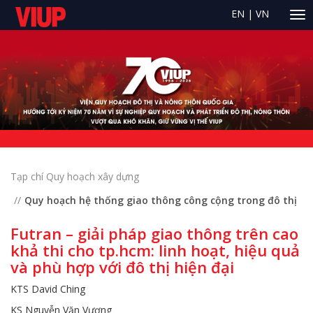
EN
|
VN
Tạp chí Quy hoạch xây dựng
Quy hoạch hệ thống giao thông công cộng trong đô thị
Futran – giải pháp giao thông trên cao
khả thi cho tp.hcm: linh hoạt, hiệu quả
và phù hợp với đô thị hiện đại
KTS David Ching
KS Nguyễn Văn Vương