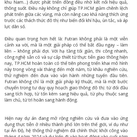
khu Nam…) được phát triển đồng đều nhờ kết nối hiệu quả,
thông suốt. Điều này không chỉ giúp TP.HCM giảm chênh lệch
phát triển giữa các vùng, mà còn nâng cao khả năng thích ứng
trước các thách thức đô thị như biến đổi khí hậu, ùn tắc, và áp
lực dân số.
Điều quan trọng hơn hết là: Futran không phải là một viễn
cảnh xa vời, mà là một giải pháp có thể bắt đầu ngay – làm
liền – không phải đợi. Với hạ tầng tối giản, thi công nhanh,
công nghệ sẵn có và sự cấp thiết từ thực tiễn giao thông hiện
nay, TP.HCM hoàn toàn có thể tiên phong triển khai mô hình
này trong vòng vài tháng đến một năm, từ khâu nghiên cứu,
thử nghiệm đến đưa vào vận hành những tuyến đầu tiên.
Futran không chỉ là một giải pháp kỹ thuật, mà là một bước
chuyển trong tư duy quy hoạch giao thông đô thị: từ đối đầu
sang tích hợp, từ tốn kém sang hiệu quả, từ phụ thuộc sang
làm chủ, từ trì hoãn sang hành động.
Hiện nay dự án đang mở rộng nghiên cứu và đưa vào ứng
dụng thực tiễn ở nhiều thành phố lớn trên thế giới, ví dụ như
tại Ấn Độ, hệ thống thử nghiệm đã chính thức khởi công vào
tháng 4 năm 2024 và dự kiến đi vào hoạt động vào cuối năm