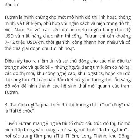
đầu tư
Futran là minh chứng cho một mô hình đô thị linh hoạt, thông
minh, và tiết kiệm, phù hợp với ngân sách và hiện trạng đô thị
Việt Nam. So với các siêu dự án metro ngốn hàng chục tỷ
USD và mất hàng chục năm thi công, Futran chỉ cần khoảng
7–12 triệu USD/km, thời gian thi công nhanh hơn nhiều và có
thể chia giai đoạn đầu tư linh hoạt.
Điều này tạo ra niềm tin và sự chủ động cho các nhà đầu tư
trong nước và quốc tế – những người đang tìm kiếm cơ hội tại
các đô thị mới, khu công nghệ cao, khu logistics, hoặc khu đô
thị sáng tạo. Chỉ cần bảo đảm kết nối giao thông, họ sẵn sàng
đổ vốn để hình thành các hệ sinh thái mới quanh các trạm
Futran.
4- Tái định nghĩa phát triển đô thị: không chỉ là “mở rộng” mà
là “tái tổ chức”
Tuyến Futran mang ý nghĩa tái tổ chức cấu trúc đô thị, từ mô
hình "tập trung vào trung tâm" sang mô hình "đa trung tâm" –
nơi các trung tâm phụ (Thủ Thiêm, Long Thành, khu Đông,