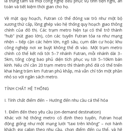
là trung tâm và mọi công nghệ đều phục vụ tính tiện nghi, an
toàn và tiết kiệm thời gian cho họ.
Về mặt quy hoạch, Futran có thể đóng vai trò như một bộ
xương thứ cấp, lồng ghép vào hệ thống quy hoạch giao thông
chính của đô thị. Các trạm metro hiện tại có thể trở thành
“hub” (nút giao lớn), còn các tuyến Futran tỏa ra như mạng
nhện – tiếp cận các hẻm lớn, ngõ sâu, cụm dân cư hoặc khu
công nghiệp nơi xe buýt không thể đi vào. Một trạm metro
chính có thể kết nối tới 5–7 nhánh Futran, mỗi nhánh dài 3–
5km, tổng cộng bao phủ diện tích phục vụ tới 5–10km bán
kính. Nếu chỉ cần 20 trạm metro thì thành phố đã có thể triển
khai hàng trăm km Futran phủ khắp, mà vẫn chỉ tốn một phần
nhỏ so với ngân sách metro.
TÍNH CHẤT HỆ THỐNG
I. Tính chất điểm đến – Hướng đến nhu cầu cá thể hóa
1. Điểm đến theo yêu cầu (on-demand destination)
Khác với hệ thống metro cố định theo tuyến, Futran hoạt
động giống như một mạng lưới “taxi trên không” – nơi hành
khách gọi cabin theo nhu cầu, chọn điểm đến cụ thể, và hệ