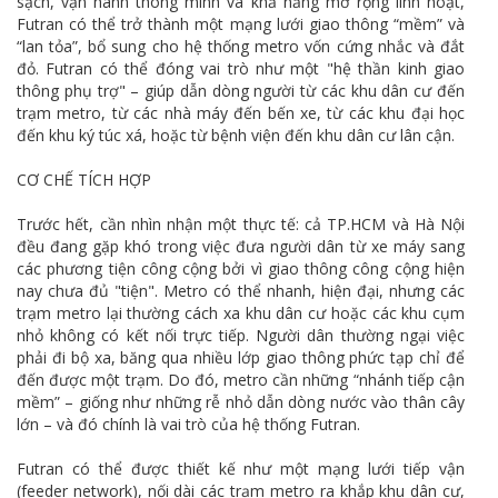
sạch, vận hành thông minh và khả năng mở rộng linh hoạt,
Futran có thể trở thành một mạng lưới giao thông “mềm” và
“lan tỏa”, bổ sung cho hệ thống metro vốn cứng nhắc và đắt
đỏ. Futran có thể đóng vai trò như một "hệ thần kinh giao
thông phụ trợ" – giúp dẫn dòng người từ các khu dân cư đến
trạm metro, từ các nhà máy đến bến xe, từ các khu đại học
đến khu ký túc xá, hoặc từ bệnh viện đến khu dân cư lân cận.
CƠ CHẾ TÍCH HỢP
Trước hết, cần nhìn nhận một thực tế: cả TP.HCM và Hà Nội
đều đang gặp khó trong việc đưa người dân từ xe máy sang
các phương tiện công cộng bởi vì giao thông công cộng hiện
nay chưa đủ "tiện". Metro có thể nhanh, hiện đại, nhưng các
trạm metro lại thường cách xa khu dân cư hoặc các khu cụm
nhỏ không có kết nối trực tiếp. Người dân thường ngại việc
phải đi bộ xa, băng qua nhiều lớp giao thông phức tạp chỉ để
đến được một trạm. Do đó, metro cần những “nhánh tiếp cận
mềm” – giống như những rễ nhỏ dẫn dòng nước vào thân cây
lớn – và đó chính là vai trò của hệ thống Futran.
Futran có thể được thiết kế như một mạng lưới tiếp vận
(feeder network), nối dài các trạm metro ra khắp khu dân cư,