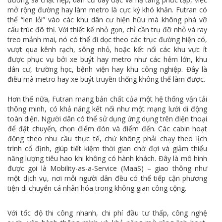
mở rộng đường hay làm metro là cực kỳ khó khăn. Futran có
thể “len lỏi” vào các khu dân cư hiện hữu mà không phá vỡ
cấu trúc đô thị. Với thiết kế nhỏ gọn, chỉ cần trụ đỡ nhỏ và ray
treo mảnh mai, nó có thể đi dọc theo các trục đường hiện có,
vượt qua kênh rạch, sông nhỏ, hoặc kết nối các khu vực ít
được phục vụ bởi xe buýt hay metro như các hẻm lớn, khu
dân cư, trường học, bệnh viện hay khu công nghiệp. Đây là
điều mà metro hay xe buýt truyền thống không thể làm được.
Hơn thế nữa, Futran mang bản chất của một hệ thống vận tải
thông minh, có khả năng kết nối như một mạng lưới di động
toàn diện. Người dân có thể sử dụng ứng dụng trên điện thoại
để đặt chuyến, chọn điểm đón và điểm đến. Các cabin hoạt
động theo nhu cầu thực tế, chứ không phải chạy theo lịch
trình cố định, giúp tiết kiệm thời gian chờ đợi và giảm thiểu
năng lượng tiêu hao khi không có hành khách. Đây là mô hình
được gọi là Mobility-as-a-Service (MaaS) – giao thông như
một dịch vụ, nơi mỗi người dân đều có thể tiếp cận phương
tiện di chuyển cá nhân hóa trong không gian công cộng.
Với tốc độ thi công nhanh, chi phí đầu tư thấp, công nghệ