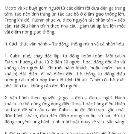
Metro và xe buýt gom người từ các điểm rồi đưa đến ga trung
tâm, tạo nên tình trạng ùn tắc cục bộ ở điểm giao thông lớn.
Trong khi đó, Futran phục vụ theo nguyên tắc phân tán – tiếp
cận, rải đều hành trình theo nhu cầu, giảm tải áp lực lên một
vài điểm nóng giao thông.
II. Cách thức vận hành – Tự động, thông minh và cá nhân hóa
1. Cabin nhỏ, chạy độc lập, tự động hoàn toàn: Mỗi cabin
Futran thường chứa từ 2 đến 10 người, hoạt động độc lập và
không cần người lái. Khi một hành khách (hoặc nhóm hành
khách) đặt điểm đi và điểm đến, hệ thống tự động điều
hướng cabin phù hợp theo lộ trình tối ưu. Cabin có thể xuất
phát liên tục, không cần đợi đủ người.
2. Vận hành theo nguyên lý gọi – đón – đưa – nghỉ: Hành
khách có thể dùng ứng dụng điện thoại hoặc bảng điều khiển
tại trạm để yêu cầu cabin. Cabin sau đó đến trạm gần nhất
đón hành khách, đưa đến điểm mong muốn, và sau đó tự
động chuyển sang hành trình mới hoặc quay về vị trí sẵn sàng.
3. Điều phối trung tâm bằng trí tuệ nhân tạo (AI): Hệ thống sử