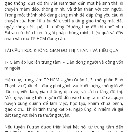
giao thông, đưa đô thị Việt Nam tiến đến một hệ sinh thái di
chuyển mềm dẻo, thông minh, và thân thiện với con người.
Trong một thành phố đang căng mình để đáp ứng yêu cầu di
chuyển của hơn 10 triệu dân, với hạ tầng giao thông mặt đất
ngày càng kiệt quệ, thì những “đường bay đô thị nhẹ” như
Futran có thể chính là giải pháp thông minh, hiệu quả và đầy
nhân văn mà TP.HCM đang cần.
TÁI CẤU TRÚC KHÔNG GIAN ĐÔ THỊ NHANH VÀ HIỆU QUẢ
1- Giảm áp lực lên trung tâm – Dẫn dòng người và dòng vốn
ra ngoài
Hiện nay, trung tâm TP.HCM – gồm Quận 1, 3, một phần Bình
Thạnh và Quận 4 – đang phải gánh vác khối lượng khổng lồ về
dân cư, việc làm, giao thông, dịch vụ, và cả hạ tầng đô thị.
Mỗi ngày, hàng triệu người đổ dồn vào trung tâm từ các quận
huyện xung quanh để làm việc, học tập, khám chữa bệnh,
giao dịch… khiến tình trạng kẹt xe, ngập úng, ô nhiễm và giá
đất tăng vọt diễn ra thường xuyên.
Nếu tuyến Futran được triển khai kết nối từ trung tâm đến