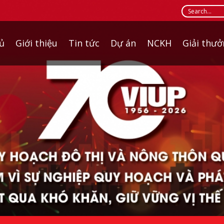
ủ
Giới thiệu
Tin tức
Dự án
NCKH
Giải thư