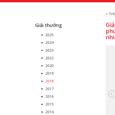
< Trở
Giả
Giải thưởng
phứ
2025
nhì
2024
2023
2022
2020
2019
2018
2017
2016
2015
2014