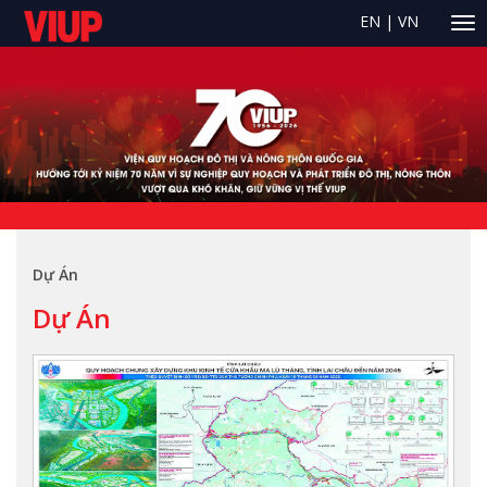
EN
|
VN
Dự Án
Dự Án