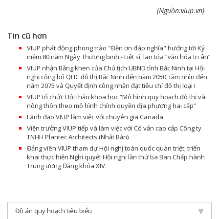
(Nguồn:viup.vn)
Tin cũ hơn
VIUP phát động phong trào "Đền ơn đáp nghĩa" hướng tới Kỷ
niệm 80 năm Ngày Thương binh - Liệt sĩ, lan tỏa “văn hóa tri ân”
VIUP nhận Bằng khen của Chủ tịch UBND tỉnh Bắc Ninh tại Hội
nghị công bố QHC đô thị Bắc Ninh đến năm 2050, tầm nhìn đến
năm 2075 và Quyết định công nhận đạt tiêu chí đô thị loại I
VIUP tổ chức Hội thảo khoa học “Mô hình quy hoạch đô thị và
nông thôn theo mô hình chính quyền địa phương hai cấp”
Lãnh đạo VIUP làm việc với chuyên gia Canada
Viện trưởng VIUP tiếp và làm việc với Cố vấn cao cấp Công ty
TNHH Plantec Architects (Nhật Bản)
Đảng viên VIUP tham dự Hội nghị toàn quốc quán triệt, triển
khai thực hiện Nghị quyết Hội nghị lần thứ ba Ban Chấp hành
Trung ương Đảng khóa XIV
Đồ án quy hoạch tiêu biểu