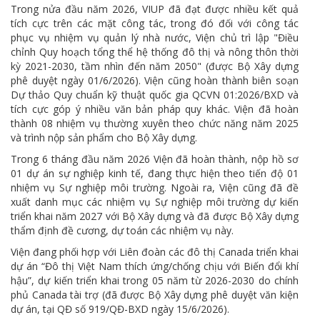
Trong nửa đầu năm 2026, VIUP đã đạt được nhiều kết quả
tích cực trên các mặt công tác, trong đó đối với công tác
phục vụ nhiệm vụ quản lý nhà nước, Viện chủ trì lập "Điều
chỉnh Quy hoạch tổng thể hệ thống đô thị và nông thôn thời
kỳ 2021-2030, tầm nhìn đến năm 2050" (được Bộ Xây dựng
phê duyệt ngày 01/6/2026). Viện cũng hoàn thành biên soạn
Dự thảo Quy chuẩn kỹ thuật quốc gia QCVN 01:2026/BXD và
tích cực góp ý nhiều văn bản pháp quy khác. Viện đã hoàn
thành 08 nhiệm vụ thường xuyên theo chức năng năm 2025
và trình nộp sản phẩm cho Bộ Xây dựng.
Trong 6 tháng đầu năm 2026 Viện đã hoàn thành, nộp hồ sơ
01 dự án sự nghiệp kinh tế, đang thực hiện theo tiến độ 01
nhiệm vụ Sự nghiệp môi trường. Ngoài ra, Viện cũng đã đề
xuất danh mục các nhiệm vụ Sự nghiệp môi trường dự kiến
triển khai năm 2027 với Bộ Xây dựng và đã được Bộ Xây dựng
thẩm định đề cương, dự toán các nhiệm vụ này.
Viện đang phối hợp với Liên đoàn các đô thị Canada triển khai
dự án “Đô thị Việt Nam thích ứng/chống chịu với Biến đổi khí
hậu”, dự kiến triển khai trong 05 năm từ 2026-2030 do chính
phủ Canada tài trợ (đã được Bộ Xây dựng phê duyệt văn kiện
dự án, tại QĐ số 919/QĐ-BXD ngày 15/6/2026).